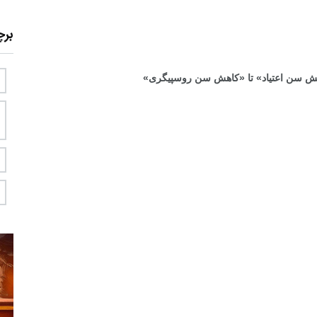
بر
اهش سن اعتیاد» تا «کاهش سن روسپیگری»