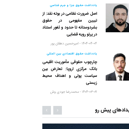
یادداشت حقوق جزا و جرم شناسی
اصل ضرورت نظامی در بوته نقد: از
تبیین مفهومی در حقوق
بشردوستانه تا حدود و ثغور استناد
در پرتو رویه قضایی
۱۴۰۴-۰۴-۰۴ -
امیرحسین دهقان پور
یادداشت حقوق اقتصادی بین المللی
چارچوب حقوقی مأموریت اقلیمی
بانک مرکزی اروپا: تعارض بین
سیاست پولی و اهداف محیط
زیستی
۱۴۰۴-۰۳-۰۹ -
محمدرضا جودی وش
دادهای پیش رو