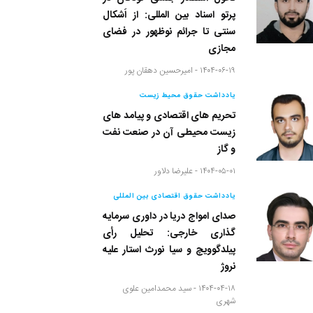
پرتو اسناد بین المللی: از اَشکال
سنتی تا جرائم نوظهور در فضای
مجازی
۱۴۰۴-۰۶-۱۹ -
امیرحسین دهقان پور
یادداشت حقوق محیط زیست
تحریم های اقتصادی و پیامد های
زیست محیطی آن در صنعت نفت
و گاز
۱۴۰۴-۰۵-۰۱ -
علیرضا دلاور
یادداشت حقوق اقتصادی بین المللی
صدای امواج دریا در داوری سرمایه
گذاری خارجی: تحلیل رأی
پیلدگوویچ و سیا نورث استار علیه
نروژ
۱۴۰۴-۰۴-۱۸ -
سید محمدامین علوی
شهری