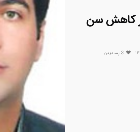
در کاهش سن
3
پسندیدن