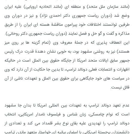
(مانند سازمان ملل متحد) و منطقه ای (مانند اتحادیه اروپایی) علیه ایران
وضع شد (دوران ریاست جمهوری دکتر احمدی نژاد) و نیز در دوران وی
طرفین توانستند اختلافات خود پیرامون مناقشۀ هسته ای ایران را از طریق
مذاکره و گفت و گو حل و فصل نمایند (دوران ریاست جمهوری دکتر روحانی).
این انعطاف پذیری که در جملۀ معروف وی (تمام گزینه ها بر روی میز
هستند) نیز به روشنی مشهود بود، به خوبی نشان دهندۀ قدرت درک رئیس
جمهور سابق ایالات متحد امریکا از جایگاه حقوق بین الملل است در حالیکه
اظهارات و انتصابات فعلی دونالد ترامپ، تا بدین جا حکایت از آن دارد که وی
در سیاست های خود جایگاهی برای حقوق بین الملل و تعهدات ناشی از آن
قائل نیست.
عدم تعهد دونالد ترامپ به تعهدات بین المللی امریکا تا بدان جا مشهود
است که نوام چامسکی، زبان شناس و فیلسوف نامدار امریکایی، انتخاب
دونالد ترامپ را تهدیدی علیه بقای نوع بشر قلمداد می کند و تعدادی از
دانشمندان برجستۀ امریکایی با امضای بیانیه ای خواستار متعهد ماندن ترامپ