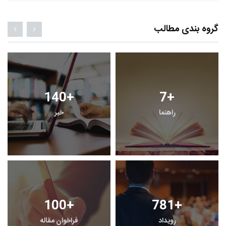
گروه بندی مطالب
4
+
4
+
پرونده
معرفی منابع اینترنتی
19
+
24
+
معرفی کتاب های حقوقی
حقوق و هنر