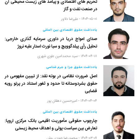
تحریم های اقتصادی و پیامد های زیست محیطی آن
در صنعت نفت و گاز
۱۴۰۴-۰۵-۰۱ -
علیرضا دلاور
یادداشت حقوق اقتصادی بین المللی
صدای امواج دریا در داوری سرمایه گذاری خارجی:
تحلیل رأی پیلدگوویچ و سیا نورث استار علیه نروژ
۱۴۰۴-۰۴-۱۸ -
سید محمدامین علوی شهری
یادداشت حقوق جزا و جرم شناسی
اصل ضرورت نظامی در بوته نقد: از تبیین مفهومی در
حقوق بشردوستانه تا حدود و ثغور استناد در پرتو رویه
قضایی
۱۴۰۴-۰۴-۰۴ -
امیرحسین دهقان پور
یادداشت حقوق اقتصادی بین المللی
چارچوب حقوقی مأموریت اقلیمی بانک مرکزی اروپا:
تعارض بین سیاست پولی و اهداف محیط زیستی
۱۴۰۴-۰۳-۰۹ -
محمدرضا جودی وش