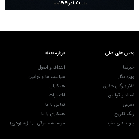
۳۰ آذر ۱۴۰۴
بخش های اصلی
درباره دیداد
خبرنما
اهداف و اصول
ویژه نگار
سیاست ها و قوانین
تالار بزرگان حقوق
همکاران
اسناد و قوانین
افتخارات
معرفی
تماس با ما
زنگ تفریح
همکاری با ما
پیوندهای مفید
موسسه حقوقی ... ! (به زودی)