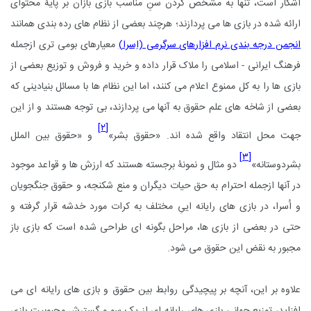
آشکار است، تنها به مشخص کردن سنِ مناسب بازی بازان بر پایۀ محتوای
ارائه شده در بازی ها می پردازند؛ هرچند بعضی از نظام های رده بندی همانند
انجمن درجه بندی نرم افزارهای سرگرمی (اِسرا)
معیارهای بومی تری ازجمله
فرهنگ ایرانی - اسلامی را ملاک قرار داده و خرید و فروش و توزیع بعضی از
بازی ها را به کل ممنوع اعلام می کنند، اما این نظام ها با مسائل بنیادینی که
بعضی از شاخه های علم حقوق به آنها می پردازند، بی توجه هستند و از این
[۲]
جهت محل انتقاد واقع شده اند. «حقوق بشر»
و «حقوق بین الملل
[۳]
بشردوستانه»
دو مثال و نمونۀ برجسته هستند که ارزش ها و قواعد موجود
در آنها ازجمله احترام به حق حیات دیگران و منع شکنجه، و حقوق جنگجویان
و اُسرا، در بازی های رایانه اییِ مختلف به کرات مورد خدشه قرار گرفته و
حتی در بعضی از بازی ها، مراحل بگونه ای طراحی شده است که بازی باز
مجبور به نقض این حقوق می شود.
علاوه بر این، آنچه بر پیچیدگی روابط بین حقوق و بازی های رایانه ای می
افزاید، توزیع جهانی بازی های رایانه ای از یک سو و گسترش محبوبیت بازی