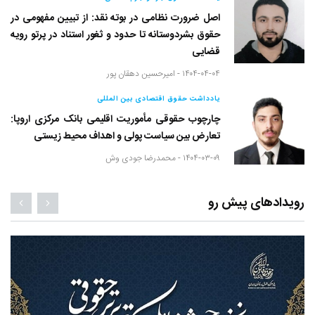
اصل ضرورت نظامی در بوته نقد: از تبیین مفهومی در
حقوق بشردوستانه تا حدود و ثغور استناد در پرتو رویه
قضایی
۱۴۰۴-۰۴-۰۴ -
امیرحسین دهقان پور
یادداشت حقوق اقتصادی بین المللی
چارچوب حقوقی مأموریت اقلیمی بانک مرکزی اروپا:
تعارض بین سیاست پولی و اهداف محیط زیستی
۱۴۰۴-۰۳-۰۹ -
محمدرضا جودی وش
رویدادهای پیش رو