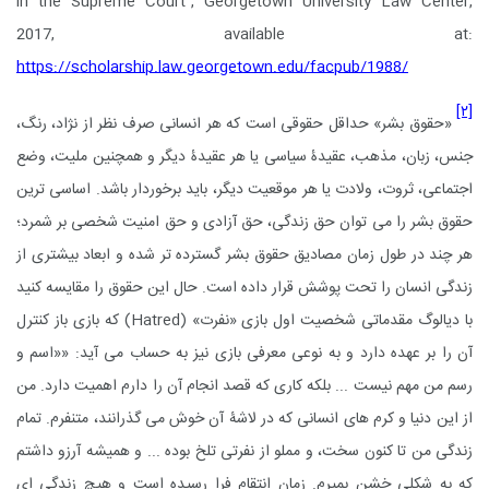
in the Supreme Court”, Georgetown University Law Center,
2017, available at:
https://scholarship.law.georgetown.edu/facpub/1988/
[۲]
«حقوق بشر» حداقل حقوقی است که هر انسانی صرف نظر از نژاد، رنگ،
جنس، زبان، مذهب، عقیدۀ سیاسی یا هر عقیدۀ دیگر و همچنین ملیت، وضع
اجتماعی، ثروت، ولادت یا هر موقعیت دیگر، باید برخوردار باشد. اساسی
ترین
حقوق بشر را می توان حق زندگی، حق آزادی و حق امنیت شخصی بر شمرد؛
هر چند در طول زمان مصادیق حقوق بشر گسترده تر شده و ابعاد بیشتری از
زندگی انسان را تحت پوشش قرار داده است. حال این حقوق را مقایسه کنید
با دیالوگ مقدماتی شخصیت اول بازی «نفرت»
(
Hatred
)
که بازی باز کنترل
آن را بر عهده دارد و به نوعی معرفی بازی نیز به حساب می آید: ««اسم و
رسم من مهم نیست ... بلکه کاری که قصد انجام آن را دارم اهمیت دارد. من
از این دنیا و کرم های انسانی که در لاشۀ آن خوش می گذرانند، متنفرم. تمام
زندگی من تا کنون سخت، و مملو از نفرتی تلخ بوده ... و همیشه آرزو داشتم
که به شکلی خشن بمیرم. زمان انتقام فرا رسیده است و هیچ زندگی ای