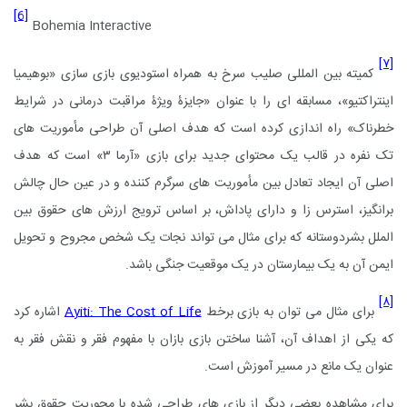
[6]
Bohemia Interactive
[۷]
کمیته بین المللی صلیب سرخ به همراه استودیوی بازی سازی «بوهیمیا
اینتراکتیو»، مسابقه ای را با عنوان «جایزۀ ویژۀ مراقبت درمانی در شرایط
خطرناک» راه اندازی کرده است که هدف اصلی آن طراحی مأموریت های
تک نفره در قالب یک محتوای جدید برای بازی «آرما ۳» است که هدف
اصلی آن ایجاد تعادل بین مأموریت های سرگرم کننده و در عین حال چالش
برانگیز، استرس زا و دارای پاداش، بر اساس ترویج ارزش های حقوق بین
الملل بشردوستانه که برای مثال می تواند نجات یک شخص مجروح و تحویل
ایمن آن به یک بیمارستان در یک موقعیت جنگی باشد.
[۸]
برای مثال می توان به بازی برخط
Ayiti: The Cost of Life
اشاره کرد
که یکی از اهداف آن، آشنا ساختن بازی بازان با مفهوم فقر و نقش فقر به
عنوان یک مانع در مسیر آموزش است.
برای مشاهده بعضی دیگر از بازی های طراحی شده با محوریت حقوق بشر