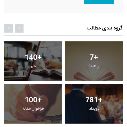
گروه بندی مطالب
140
+
7
+
راهنما
خبر
100
+
781
+
رویداد
فراخوان مقاله