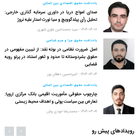
یادداشت حقوق اقتصادی بین المللی
صدای امواج دریا در داوری سرمایه گذاری خارجی:
تحلیل رأی پیلدگوویچ و سیا نورث استار علیه نروژ
۱۴۰۴-۰۴-۱۸ -
سید محمدامین علوی شهری
یادداشت حقوق جزا و جرم شناسی
اصل ضرورت نظامی در بوته نقد: از تبیین مفهومی در
حقوق بشردوستانه تا حدود و ثغور استناد در پرتو رویه
قضایی
۱۴۰۴-۰۴-۰۴ -
امیرحسین دهقان پور
یادداشت حقوق اقتصادی بین المللی
چارچوب حقوقی مأموریت اقلیمی بانک مرکزی اروپا:
تعارض بین سیاست پولی و اهداف محیط زیستی
۱۴۰۴-۰۳-۰۹ -
محمدرضا جودی وش
رویدادهای پیش رو