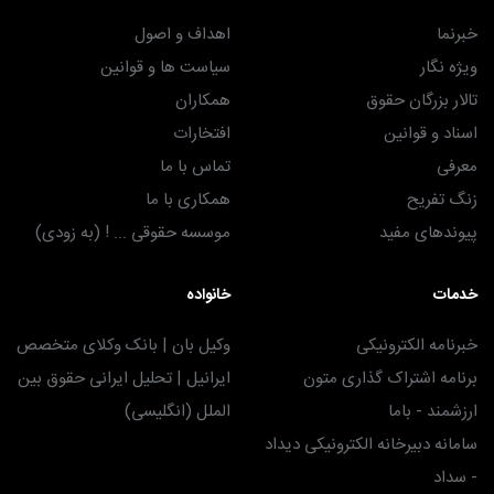
خبرنما
اهداف و اصول
ویژه نگار
سیاست ها و قوانین
تالار بزرگان حقوق
همکاران
اسناد و قوانین
افتخارات
معرفی
تماس با ما
زنگ تفریح
همکاری با ما
پیوندهای مفید
موسسه حقوقی ... ! (به زودی)
خدمات
خانواده
خبرنامه الکترونیکی
وکیل بان | بانک وکلای متخصص
برنامه اشتراک گذاری متون
ایرانیل | تحلیل ایرانی حقوق بین
ارزشمند - باما
الملل (انگلیسی)
سامانه دبیرخانه الکترونیکی دیداد
- سداد