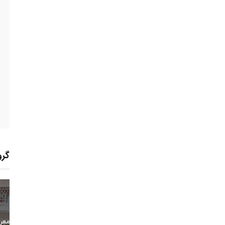
گرو
10
+
0
+
0
معر