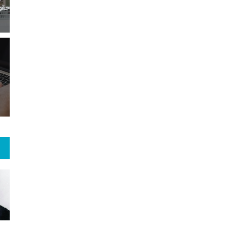
بع اینترنتی
راهنما
خبر
حقو
7
+
57
+
1
 و هنر
رویداد
فراخوان مقاله