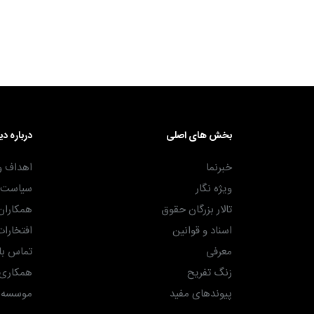
۳۰ آذر ۱۴۰۴
بخش های اصلی
درباره دی
خبرنما
اهداف و
ویژه نگار
سیاست ه
تالار بزرگان حقوق
همکاران
اسناد و قوانین
افتخارات
معرفی
تماس با 
زنگ تفریح
همکاری ب
پیوندهای مفید
موسسه حق