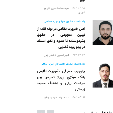
نروژ
۱۴۰۴-۰۴-۱۸ -
سید محمدامین علوی
شهری
یادداشت حقوق جزا و جرم شناسی
اصل ضرورت نظامی در بوته نقد: از
تبیین مفهومی در حقوق
بشردوستانه تا حدود و ثغور استناد
در پرتو رویه قضایی
۱۴۰۴-۰۴-۰۴ -
امیرحسین دهقان پور
یادداشت حقوق اقتصادی بین المللی
چارچوب حقوقی مأموریت اقلیمی
بانک مرکزی اروپا: تعارض بین
سیاست پولی و اهداف محیط
زیستی
۱۴۰۴-۰۳-۰۹ -
محمدرضا جودی وش