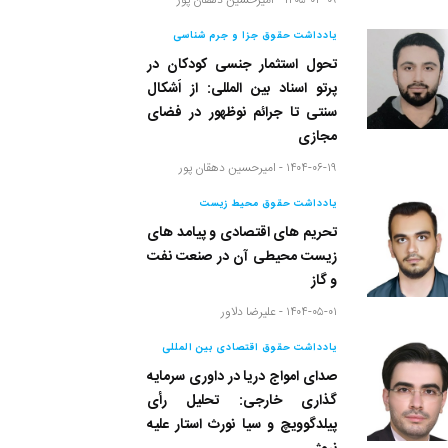
۱۴۰۵-۰۳-۰۹ -
امیرحسین دهقان پور
یادداشت حقوق جزا و جرم شناسی
تحول استثمار جنسی کودکان در
پرتو اسناد بین المللی: از اَشکال
سنتی تا جرائم نوظهور در فضای
مجازی
۱۴۰۴-۰۶-۱۹ -
امیرحسین دهقان پور
یادداشت حقوق محیط زیست
تحریم های اقتصادی و پیامد های
زیست محیطی آن در صنعت نفت
و گاز
۱۴۰۴-۰۵-۰۱ -
علیرضا دلاور
یادداشت حقوق اقتصادی بین المللی
صدای امواج دریا در داوری سرمایه
گذاری خارجی: تحلیل رأی
پیلدگوویچ و سیا نورث استار علیه