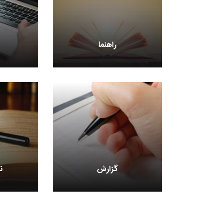
راهنما
گزارش
ن