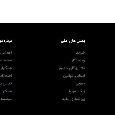
بخش های اصلی
درباره دی
خبرنما
اهداف و
ویژه نگار
سیاست ه
تالار بزرگان حقوق
همکاران
اسناد و قوانین
افتخارات
معرفی
تماس با 
زنگ تفریح
همکاری ب
پیوندهای مفید
موسسه حق