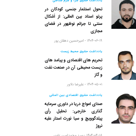
یادداشت حقوق جزا و جرم شناسی
تحول استثمار جنسی کودکان در
پرتو اسناد بین المللی: از اَشکال
سنتی تا جرائم نوظهور در فضای
مجازی
۱۴۰۴-۰۶-۱۹ -
امیرحسین دهقان پور
یادداشت حقوق محیط زیست
تحریم های اقتصادی و پیامد های
زیست محیطی آن در صنعت نفت
و گاز
۱۴۰۴-۰۵-۰۱ -
علیرضا دلاور
یادداشت حقوق اقتصادی بین المللی
صدای امواج دریا در داوری سرمایه
گذاری خارجی: تحلیل رأی
پیلدگوویچ و سیا نورث استار علیه
نروژ
۱۴۰۴-۰۴-۱۸ -
سید محمدامین علوی