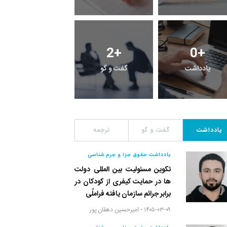
3
+
2
+
0
+
یادداشت
گفت و گو
معرفی کتاب های حقوق
یادداشت
گفت و گو
ترجمه
یادداشت حقوق جزا و جرم شناسی
تکوین مسئولیت بین المللی دولت
ها در حمایت کیفری از کودکان در
برابر جرائم سازمان یافته فراملّی
۱۴۰۵-۰۳-۰۹ -
امیرحسین دهقان پور