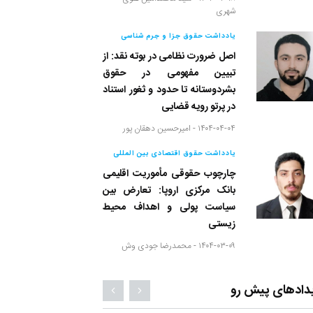
شهری
یادداشت حقوق جزا و جرم شناسی
اصل ضرورت نظامی در بوته نقد: از
تبیین مفهومی در حقوق
بشردوستانه تا حدود و ثغور استناد
در پرتو رویه قضایی
۱۴۰۴-۰۴-۰۴ -
امیرحسین دهقان پور
یادداشت حقوق اقتصادی بین المللی
چارچوب حقوقی مأموریت اقلیمی
بانک مرکزی اروپا: تعارض بین
سیاست پولی و اهداف محیط
زیستی
۱۴۰۴-۰۳-۰۹ -
محمدرضا جودی وش
دادهای پیش رو