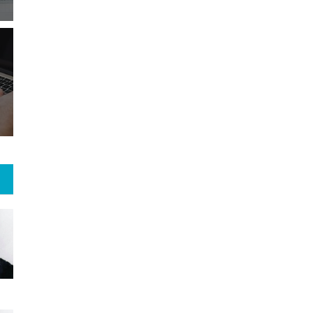
16
+
125
+
2
 و هنر
رویداد
فراخوان مقاله