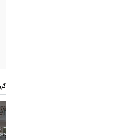
گرو
22
+
0
+
0
معر
بع اینترنتی
راهنما
خبر
حقو