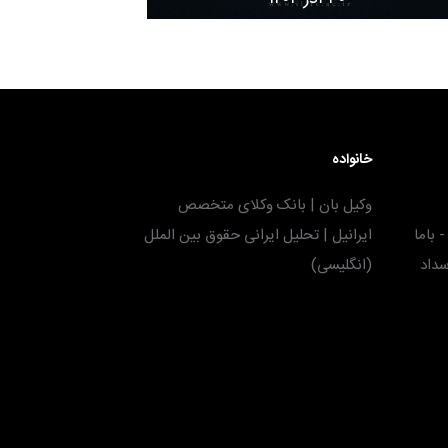
خانواده
وکیل بان | بانک وکلای متخصص
 باما
ایرانیل | تحلیل ایرانی حقوق بین الملل
سداد
(انگلیسی)