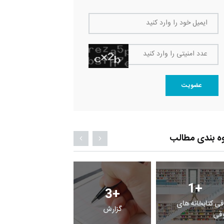
ایمیل خود را وارد کنید
عدد امنیتی را وارد کنید
عضویت
ه بندی مطالب
1
+
0
+
3
+
فی کتابخانه های
گزارش
پرونده
قی