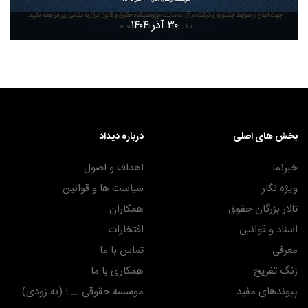
۳۰ آذر ۱۴۰۴
بخش های اصلی
درباره دیداد
خبرنما
اهداف و اصول
ویژه نگار
سیاست ها و قوانین
تالار بزرگان حقوق
همکاران
اسناد و قوانین
افتخارات
معرفی
تماس با ما
زنگ تفریح
همکاری با ما
پیوندهای مفید
موسسه حقوقی ... ! (به زودی)