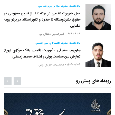
یادداشت حقوق جزا و جرم شناسی
اصل ضرورت نظامی در بوته نقد: از تبیین مفهومی در
حقوق بشردوستانه تا حدود و ثغور استناد در پرتو رویه
قضایی
۱۴۰۴-۰۴-۰۴ -
امیرحسین دهقان پور
یادداشت حقوق اقتصادی بین المللی
چارچوب حقوقی مأموریت اقلیمی بانک مرکزی اروپا:
تعارض بین سیاست پولی و اهداف محیط زیستی
۱۴۰۴-۰۳-۰۹ -
محمدرضا جودی وش
رویدادهای پیش رو