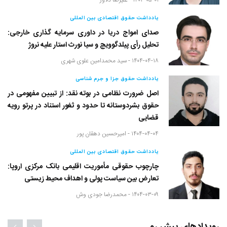
۱۴۰۴-۰۵-۰۱ -
علیرضا دلاور
یادداشت حقوق اقتصادی بین المللی
صدای امواج دریا در داوری سرمایه گذاری خارجی:
تحلیل رأی پیلدگوویچ و سیا نورث استار علیه نروژ
۱۴۰۴-۰۴-۱۸ -
سید محمدامین علوی شهری
یادداشت حقوق جزا و جرم شناسی
اصل ضرورت نظامی در بوته نقد: از تبیین مفهومی در
حقوق بشردوستانه تا حدود و ثغور استناد در پرتو رویه
قضایی
۱۴۰۴-۰۴-۰۴ -
امیرحسین دهقان پور
یادداشت حقوق اقتصادی بین المللی
چارچوب حقوقی مأموریت اقلیمی بانک مرکزی اروپا:
تعارض بین سیاست پولی و اهداف محیط زیستی
۱۴۰۴-۰۳-۰۹ -
محمدرضا جودی وش