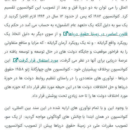
الملل را می توان به دو دورۀ قبل و بعد از تصویب این کنوانسیون تقسیم
کرد. کنوانسیون ۱۹۸۲ که پس از حدود ۱۲ سال در ۱۹۹۴ لازم الاجرا گردید از
یک سو به دلیل آنکه یک «تعهد عام الشمول» به حساب می آمد در حکم یک
قانون اساسی در زمینۀ حقوق دریاها
و از سوی دیگر به دلیل اتخاذ یک
رویکرد واقع گرایانه - و نه یک رویکرد آرمان گرایانه - که مزایا و منافع متفاوتی
را به فراخور موقعیت و جایگاه دولت های در حال توسعه و توسعه یافته در
عرصۀ دریایی برای آنها در نظر می گرفت،
مورد استقبال قرار گرفت
. این
کنوانسیون برخلاف پیشینیان خود - کنوانسیون های چهارگانۀ ژنو ۱۹۵۸ حقوق
دریاها - نوآوری های متعددی را در راستای تنظیم روابط دولت ها در حوزۀ
دریاها و حل اختلافات دولت ها در این حیطه مورد نظر قرار داد که حوزه های
مورد اختلاف دولت ها را تا حد زیادی تحت پوشش قرار داد.
با وجود این و با تمام نوآوری های ارایه شده در این سند بین المللی، این
کنوانسیون در همان ابتدا با چالش های گوناگونی مواجه گردید: از یک سو،
تصویب مقررات ملی در زمینۀ حقوق دریاها پیش از تصویب کنوانسیون،