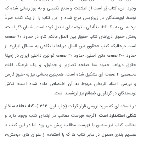
وجود این، کتاب پُر است از اطلاعات و منابع تکمیلی و به روز رسانی شده که
توسط نویسندگان در زیرنویس درج شده و این کتاب را از یک کتاب صرفاً
ترجمه ای به یک کتاب تألیفی - ترجمه ای تبدیل کرده است. شایان ذکر است،
بخش حقوق دریاهای کتاب حقوق بین الملل مالکم شاو در حدود ۹۰ صفحه
است درحالیکه کتابِ «حقوق بین الملل دریاها با نگاهی به مسائل ایران» از
حدود ۲۰۰ صفحه متن اصلی، حدود ۴۰ صفحه قوانین داخلی ایران در زمینۀ
حقوق دریاها، حدود ۱۰۰ صفحه تصاویر و جداول، و یک فرهنگ لغات
تخصصی ۴ صفحه ای تشکیل شده است. همچنین بخشی نیز به خلیج فارس
و بررسی اسناد تاریخی مربوط به آن اختصاص داده شده است؛ تلاش
نویسندگان در گردآوری
ضمائم
نیز ارزشمند است.
در نسخه ای که مورد بررسی قرار گرفت (چاپ اول: ۱۳۹۴)،
کتاب فاقد ساخار
شکلی استاندارد است
. اگرچه فهرست مطالب در ابتدای کتاب وجود دارد و
مطالب کتاب نیز منطبق با فهرست مطالب پیش می رود اما در این کتاب با
تقسیم بندی معمول در سایر کتاب ها که با استفاده از عنوان های «بخش»،