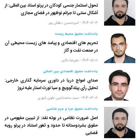
تحول استثمار جنسی کودکان در پرتو اسناد بین المللی: از
اَشکال سنتی تا جرائم نوظهور در فضای مجازی
۱۴۰۴-۰۶-۱۹ -
امیرحسین دهقان پور
یادداشت حقوق محیط زیست
تحریم های اقتصادی و پیامد های زیست محیطی آن
در صنعت نفت و گاز
۱۴۰۴-۰۵-۰۱ -
علیرضا دلاور
یادداشت حقوق اقتصادی بین المللی
صدای امواج دریا در داوری سرمایه گذاری خارجی:
تحلیل رأی پیلدگوویچ و سیا نورث استار علیه نروژ
۱۴۰۴-۰۴-۱۸ -
سید محمدامین علوی شهری
یادداشت حقوق جزا و جرم شناسی
اصل ضرورت نظامی در بوته نقد: از تبیین مفهومی در
حقوق بشردوستانه تا حدود و ثغور استناد در پرتو رویه
قضایی