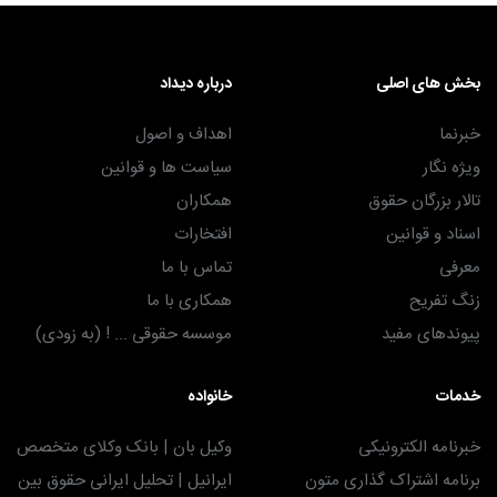
بخش های اصلی
درباره دیداد
خبرنما
اهداف و اصول
ویژه نگار
سیاست ها و قوانین
تالار بزرگان حقوق
همکاران
اسناد و قوانین
افتخارات
معرفی
تماس با ما
زنگ تفریح
همکاری با ما
پیوندهای مفید
موسسه حقوقی ... ! (به زودی)
خدمات
خانواده
خبرنامه الکترونیکی
وکیل بان | بانک وکلای متخصص
برنامه اشتراک گذاری متون
ایرانیل | تحلیل ایرانی حقوق بین