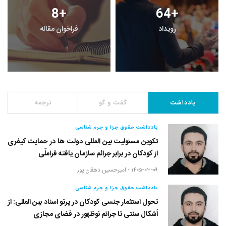
8
+
64
+
رویداد
فراخوان مقاله
یادداشت
گفت و گو
ترجمه
یادداشت حقوق جزا و جرم شناسی
تکوین مسئولیت بین المللی دولت ها در حمایت کیفری
از کودکان در برابر جرائم سازمان یافته فراملّی
۱۴۰۵-۰۳-۰۹ -
امیرحسین دهقان پور
یادداشت حقوق جزا و جرم شناسی
تحول استثمار جنسی کودکان در پرتو اسناد بین المللی: از
اَشکال سنتی تا جرائم نوظهور در فضای مجازی