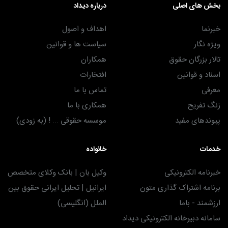
بخش های اصلی
درباره دیداد
خبرنما
اهداف و اصول
ویژه نگار
سیاست ها و قوانین
تالار بزرگان حقوق
همکاران
اسناد و قوانین
افتخارات
معرفی
تماس با ما
زنگ تفریح
همکاری با ما
پیوندهای مفید
موسسه حقوقی ... ! (به زودی)
خدمات
خانواده
خبرنامه الکترونیکی
وکیل بان | بانک وکلای متخصص
برنامه اشتراک گذاری متون
ایرانیل | تحلیل ایرانی حقوق بین
ارزشمند - باما
الملل (انگلیسی)
سامانه دبیرخانه الکترونیکی دیداد