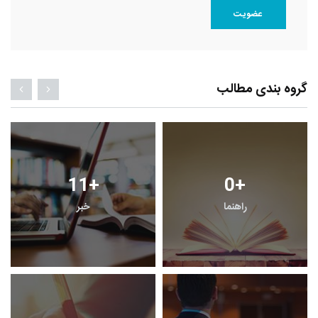
عضویت
گروه بندی مطالب
11
+
0
+
راهنما
خبر