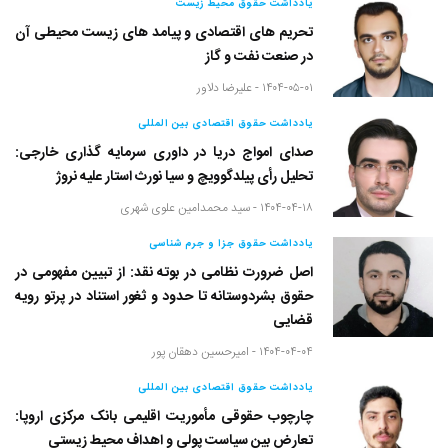
یادداشت حقوق محیط زیست
تحریم های اقتصادی و پیامد های زیست محیطی آن
در صنعت نفت و گاز
۱۴۰۴-۰۵-۰۱ -
علیرضا دلاور
یادداشت حقوق اقتصادی بین المللی
صدای امواج دریا در داوری سرمایه گذاری خارجی:
تحلیل رأی پیلدگوویچ و سیا نورث استار علیه نروژ
۱۴۰۴-۰۴-۱۸ -
سید محمدامین علوی شهری
یادداشت حقوق جزا و جرم شناسی
اصل ضرورت نظامی در بوته نقد: از تبیین مفهومی در
حقوق بشردوستانه تا حدود و ثغور استناد در پرتو رویه
قضایی
۱۴۰۴-۰۴-۰۴ -
امیرحسین دهقان پور
یادداشت حقوق اقتصادی بین المللی
چارچوب حقوقی مأموریت اقلیمی بانک مرکزی اروپا:
تعارض بین سیاست پولی و اهداف محیط زیستی