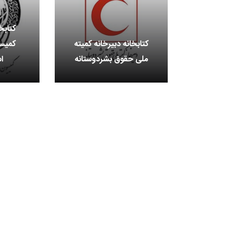
کتابخ
کتابخانه دبیرخانه کمیته
کمیس
ملی حقوق بشردوستانه
اس
+
0
+
1
+
گزارش
پرونده
معرفی منا