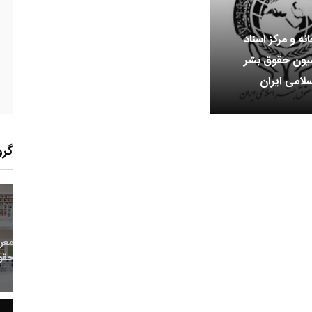
انه و مرکز اسناد
یون حقوق بشر
لامی ایران
گرو
12
+
0
+
0
معر
بع اینترنتی
راهنما
خبر
حقو