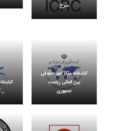
سرخ
کتابخانه مرکز امور حقوقی
بین المللی ریاست
کتابخان
جمهوری
_ ک