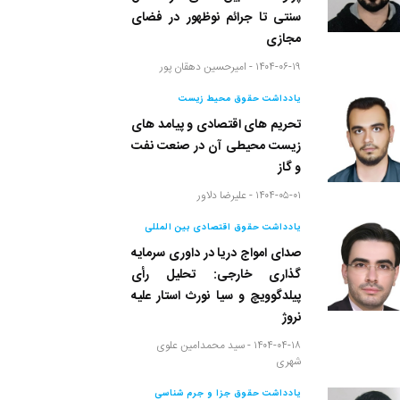
سنتی تا جرائم نوظهور در فضای
مجازی
۱۴۰۴-۰۶-۱۹ -
امیرحسین دهقان پور
یادداشت حقوق محیط زیست
تحریم های اقتصادی و پیامد های
زیست محیطی آن در صنعت نفت
و گاز
۱۴۰۴-۰۵-۰۱ -
علیرضا دلاور
یادداشت حقوق اقتصادی بین المللی
صدای امواج دریا در داوری سرمایه
گذاری خارجی: تحلیل رأی
پیلدگوویچ و سیا نورث استار علیه
نروژ
۱۴۰۴-۰۴-۱۸ -
سید محمدامین علوی
شهری
یادداشت حقوق جزا و جرم شناسی