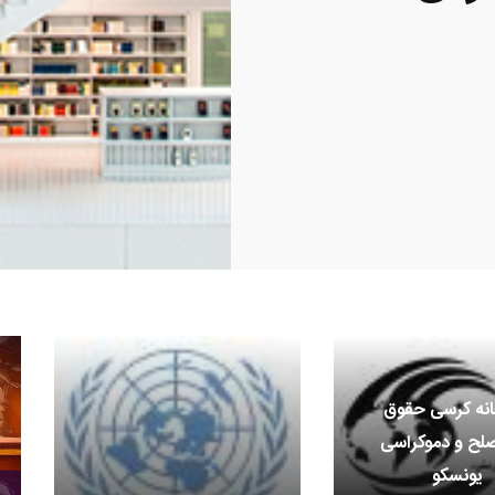
انه کرسی حقوق
صلح و دموکراسی
یونسکو