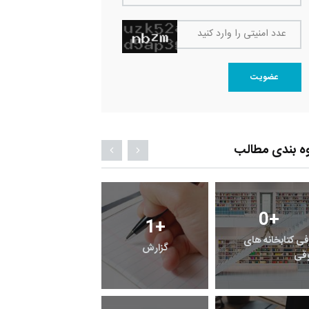
عدد امنیتی را وارد کنید
عضویت
ه بندی مطالب
0
+
0
+
1
+
فی کتابخانه های
گزارش
پرونده
قی