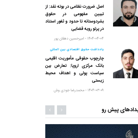
اصل ضرورت نظامی در بوته نقد: از
تبیین مفهومی در حقوق
بشردوستانه تا حدود و ثغور استناد
در پرتو رویه قضایی
۱۴۰۴-۰۴-۰۴ -
امیرحسین دهقان پور
یادداشت حقوق اقتصادی بین المللی
چارچوب حقوقی مأموریت اقلیمی
بانک مرکزی اروپا: تعارض بین
سیاست پولی و اهداف محیط
زیستی
۱۴۰۴-۰۳-۰۹ -
محمدرضا جودی وش
دادهای پیش رو