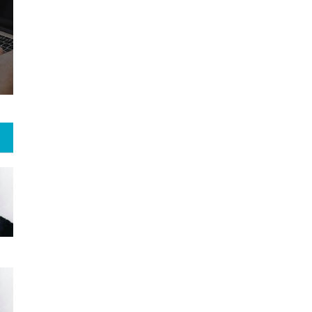
8
+
69
+
1
 و هنر
رویداد
فراخوان مقاله