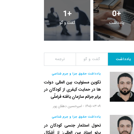
2
+
1
+
0
+
یادداشت
گفت و گو
معرفی کتاب های حقوق
یادداشت
گفت و گو
ترجمه
یادداشت حقوق جزا و جرم شناسی
تکوین مسئولیت بین المللی دولت
ها در حمایت کیفری از کودکان در
برابر جرائم سازمان یافته فراملّی
۱۴۰۵-۰۳-۰۹ -
امیرحسین دهقان پور
یادداشت حقوق جزا و جرم شناسی
تحول استثمار جنسی کودکان در
پرتو اسناد بین المللی: از اَشکال