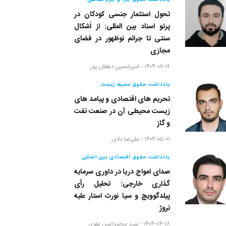
یادداشت حقوق جزا و جرم شناسی
تحول استثمار جنسی کودکان در
پرتو اسناد بین المللی: از اَشکال
سنتی تا جرائم نوظهور در فضای
مجازی
۱۴۰۴-۰۶-۱۹ -
امیرحسین دهقان پور
یادداشت حقوق محیط زیست
تحریم های اقتصادی و پیامد های
زیست محیطی آن در صنعت نفت
و گاز
۱۴۰۴-۰۵-۰۱ -
علیرضا دلاور
یادداشت حقوق اقتصادی بین المللی
صدای امواج دریا در داوری سرمایه
گذاری خارجی: تحلیل رأی
پیلدگوویچ و سیا نورث استار علیه
نروژ
۱۴۰۴-۰۴-۱۸ -
سید محمدامین علوی