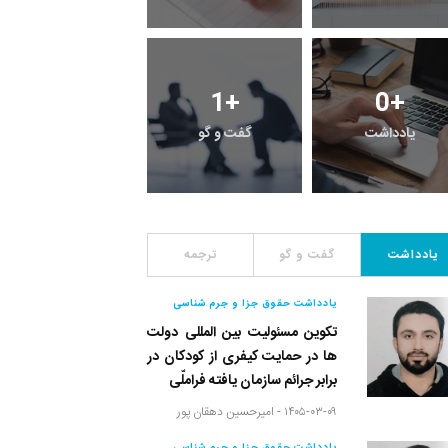
1
+
1
+
0
+
یادداشت
گفت و گو
معرفی کتاب های حقوق
یادداشت
گفت و گو
ترجمه
یادداشت حقوق جزا و جرم شناسی
تکوین مسئولیت بین المللی دولت
ها در حمایت کیفری از کودکان در
برابر جرائم سازمان یافته فراملّی
۱۴۰۵-۰۳-۰۹ -
امیرحسین دهقان پور