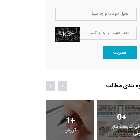
ایمیل خود را وارد کنید
عدد امنیتی را وارد کنید
عضویت
ه بندی مطالب
0
+
0
+
1
+
فی کتابخانه های
گزارش
پرونده
قی