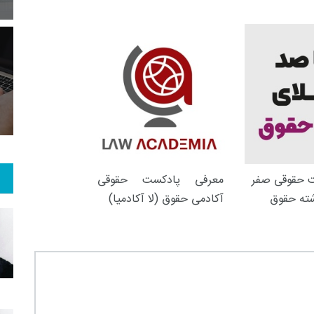
7
+
54
+
1
 و هنر
رویداد
فراخوان مقاله
 حقوقی صفر
معرفی پادکست حقوقی
شته حقوق
آکادمی حقوق (لا آکادمیا)