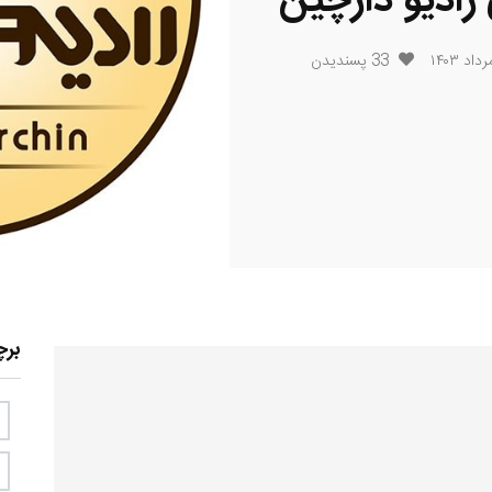
ادیو دارچین
33
پسندیدن
بر