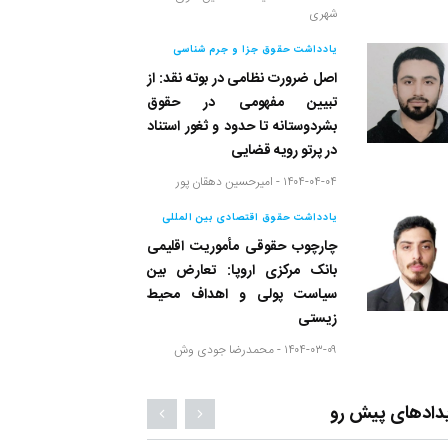
شهری
یادداشت حقوق جزا و جرم شناسی
اصل ضرورت نظامی در بوته نقد: از
تبیین مفهومی در حقوق
بشردوستانه تا حدود و ثغور استناد
در پرتو رویه قضایی
۱۴۰۴-۰۴-۰۴ -
امیرحسین دهقان پور
یادداشت حقوق اقتصادی بین المللی
چارچوب حقوقی مأموریت اقلیمی
بانک مرکزی اروپا: تعارض بین
سیاست پولی و اهداف محیط
زیستی
۱۴۰۴-۰۳-۰۹ -
محمدرضا جودی وش
دادهای پیش رو