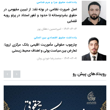
یادداشت حقوق جزا و جرم شناسی
اصل ضرورت نظامی در بوته نقد: از تبیین مفهومی در
حقوق بشردوستانه تا حدود و ثغور استناد در پرتو رویه
قضایی
۱۴۰۴-۰۴-۰۴ -
امیرحسین دهقان پور
یادداشت حقوق اقتصادی بین المللی
چارچوب حقوقی مأموریت اقلیمی بانک مرکزی اروپا:
تعارض بین سیاست پولی و اهداف محیط زیستی
۱۴۰۴-۰۳-۰۹ -
محمدرضا جودی وش
رویدادهای پیش رو