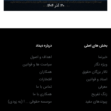
۳۰ آذر ۱۴۰۴
بخش های اصلی
درباره دیداد
خبرنما
اهداف و اصول
ویژه نگار
سیاست ها و قوانین
تالار بزرگان حقوق
همکاران
اسناد و قوانین
افتخارات
معرفی
تماس با ما
زنگ تفریح
همکاری با ما
پیوندهای مفید
موسسه حقوقی ... ! (به زودی)