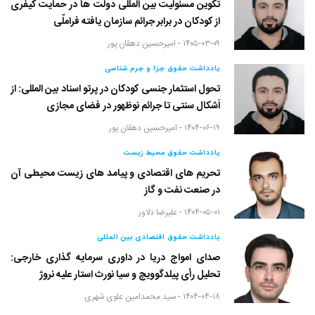
تکوین مسئولیت بین المللی دولت ها در حمایت کیفری
از کودکان در برابر جرائم سازمان یافته فراملّی
۱۴۰۵-۰۳-۰۹ -
امیرحسین دهقان پور
یادداشت حقوق جزا و جرم شناسی
تحول استثمار جنسی کودکان در پرتو اسناد بین المللی: از
اَشکال سنتی تا جرائم نوظهور در فضای مجازی
۱۴۰۴-۰۶-۱۹ -
امیرحسین دهقان پور
یادداشت حقوق محیط زیست
تحریم های اقتصادی و پیامد های زیست محیطی آن
در صنعت نفت و گاز
۱۴۰۴-۰۵-۰۱ -
علیرضا دلاور
یادداشت حقوق اقتصادی بین المللی
صدای امواج دریا در داوری سرمایه گذاری خارجی:
تحلیل رأی پیلدگوویچ و سیا نورث استار علیه نروژ
۱۴۰۴-۰۴-۱۸ -
سید محمدامین علوی شهری