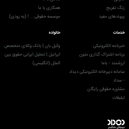
زنگ تفریح
همکاری با ما
پیوندهای مفید
موسسه حقوقی ... ! (به زودی)
خدمات
خانواده
خبرنامه الکترونیکی
وکیل بان | بانک وکلای متخصص
برنامه اشتراک گذاری متون
ایرانیل | تحلیل ایرانی حقوق بین
ارزشمند - باما
الملل (انگلیسی)
سامانه دبیرخانه الکترونیکی دیداد
- سداد
مشاوره حقوقی رایگان
تبلیغات