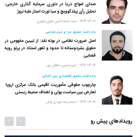
صدای امواج دریا در داوری سرمایه گذاری خارجی:
تحلیل رأی پیلدگوویچ و سیا نورث استار علیه نروژ
۱۴۰۴-۰۴-۱۸ -
سید محمدامین علوی شهری
یادداشت حقوق جزا و جرم شناسی
اصل ضرورت نظامی در بوته نقد: از تبیین مفهومی در
حقوق بشردوستانه تا حدود و ثغور استناد در پرتو رویه
قضایی
۱۴۰۴-۰۴-۰۴ -
امیرحسین دهقان پور
یادداشت حقوق اقتصادی بین المللی
چارچوب حقوقی مأموریت اقلیمی بانک مرکزی اروپا:
تعارض بین سیاست پولی و اهداف محیط زیستی
۱۴۰۴-۰۳-۰۹ -
محمدرضا جودی وش
رویدادهای پیش رو