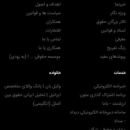
خبرنما
اهداف و اصول
ویژه نگار
سیاست ها و قوانین
تالار بزرگان حقوق
همکاران
اسناد و قوانین
افتخارات
معرفی
تماس با ما
زنگ تفریح
همکاری با ما
پیوندهای مفید
موسسه حقوقی ... ! (به زودی)
خدمات
خانواده
خبرنامه الکترونیکی
وکیل بان | بانک وکلای متخصص
برنامه اشتراک گذاری متون
ایرانیل | تحلیل ایرانی حقوق بین
ارزشمند - باما
الملل (انگلیسی)
سامانه دبیرخانه الکترونیکی دیداد
- سداد
مشاوره حقوقی رایگان