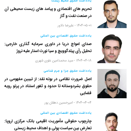
یادداشت حقوق محیط زیست
تحریم های اقتصادی و پیامد های زیست محیطی آن
در صنعت نفت و گاز
۱۴۰۴-۰۵-۰۱ -
علیرضا دلاور
یادداشت حقوق اقتصادی بین المللی
صدای امواج دریا در داوری سرمایه گذاری خارجی:
تحلیل رأی پیلدگوویچ و سیا نورث استار علیه نروژ
۱۴۰۴-۰۴-۱۸ -
سید محمدامین علوی شهری
یادداشت حقوق جزا و جرم شناسی
اصل ضرورت نظامی در بوته نقد: از تبیین مفهومی در
حقوق بشردوستانه تا حدود و ثغور استناد در پرتو رویه
قضایی
۱۴۰۴-۰۴-۰۴ -
امیرحسین دهقان پور
یادداشت حقوق اقتصادی بین المللی
چارچوب حقوقی مأموریت اقلیمی بانک مرکزی اروپا:
تعارض بین سیاست پولی و اهداف محیط زیستی