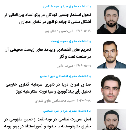
یادداشت حقوق جزا و جرم شناسی
تحول استثمار جنسی کودکان در پرتو اسناد بین المللی: از
اَشکال سنتی تا جرائم نوظهور در فضای مجازی
۱۴۰۴-۰۶-۱۹ -
امیرحسین دهقان پور
یادداشت حقوق محیط زیست
تحریم های اقتصادی و پیامد های زیست محیطی آن
در صنعت نفت و گاز
۱۴۰۴-۰۵-۰۱ -
علیرضا دلاور
یادداشت حقوق اقتصادی بین المللی
صدای امواج دریا در داوری سرمایه گذاری خارجی:
تحلیل رأی پیلدگوویچ و سیا نورث استار علیه نروژ
۱۴۰۴-۰۴-۱۸ -
سید محمدامین علوی شهری
یادداشت حقوق جزا و جرم شناسی
اصل ضرورت نظامی در بوته نقد: از تبیین مفهومی در
حقوق بشردوستانه تا حدود و ثغور استناد در پرتو رویه