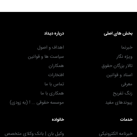
بخش های اصلی
درباره دیداد
خبرنما
اهداف و اصول
ویژه نگار
سیاست ها و قوانین
تالار بزرگان حقوق
همکاران
اسناد و قوانین
افتخارات
معرفی
تماس با ما
زنگ تفریح
همکاری با ما
پیوندهای مفید
موسسه حقوقی ... ! (به زودی)
خدمات
خانواده
خبرنامه الکترونیکی
وکیل بان | بانک وکلای متخصص