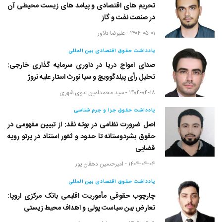
تحریم های اقتصادی و پیامد های زیست محیطی آن
در صنعت نفت و گاز
۱۴۰۴-۰۵-۰۱ -
علیرضا دلاور
یادداشت حقوق اقتصادی بین المللی
صدای امواج دریا در داوری سرمایه گذاری خارجی:
تحلیل رأی پیلدگوویچ و سیا نورث استار علیه نروژ
۱۴۰۴-۰۴-۱۸ -
سید محمدامین علوی شهری
یادداشت حقوق جزا و جرم شناسی
اصل ضرورت نظامی در بوته نقد: از تبیین مفهومی در
حقوق بشردوستانه تا حدود و ثغور استناد در پرتو رویه
قضایی
۱۴۰۴-۰۴-۰۴ -
امیرحسین دهقان پور
یادداشت حقوق اقتصادی بین المللی
چارچوب حقوقی مأموریت اقلیمی بانک مرکزی اروپا:
تعارض بین سیاست پولی و اهداف محیط زیستی