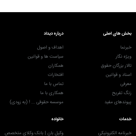
بخش های اصلی
درباره دیداد
خبرنما
اهداف و اصول
ویژه نگار
سیاست ها و قوانین
تالار بزرگان حقوق
همکاران
اسناد و قوانین
افتخارات
معرفی
تماس با ما
زنگ تفریح
همکاری با ما
پیوندهای مفید
موسسه حقوقی ... ! (به زودی)
خدمات
خانواده
خبرنامه الکترونیکی
وکیل بان | بانک وکلای متخصص