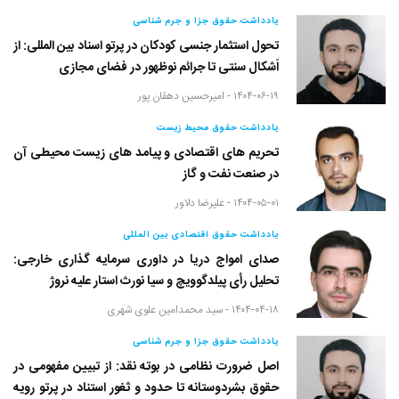
یادداشت حقوق جزا و جرم شناسی
تحول استثمار جنسی کودکان در پرتو اسناد بین المللی: از
اَشکال سنتی تا جرائم نوظهور در فضای مجازی
۱۴۰۴-۰۶-۱۹ -
امیرحسین دهقان پور
یادداشت حقوق محیط زیست
تحریم های اقتصادی و پیامد های زیست محیطی آن
در صنعت نفت و گاز
۱۴۰۴-۰۵-۰۱ -
علیرضا دلاور
یادداشت حقوق اقتصادی بین المللی
صدای امواج دریا در داوری سرمایه گذاری خارجی:
تحلیل رأی پیلدگوویچ و سیا نورث استار علیه نروژ
۱۴۰۴-۰۴-۱۸ -
سید محمدامین علوی شهری
یادداشت حقوق جزا و جرم شناسی
اصل ضرورت نظامی در بوته نقد: از تبیین مفهومی در
حقوق بشردوستانه تا حدود و ثغور استناد در پرتو رویه