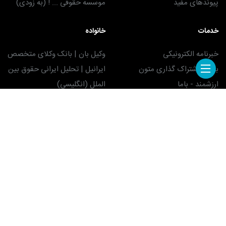
پیوندهای مفید
موسسه حقوقی ... ! (به زودی)
خدمات
خانواده
خبرنامه الکترونیکی
وکیل بان | بانک وکلای متخصص
برنامه اشتراک گذاری متون
ایرانیل | تحلیل ایرانی حقوق بین
ارزشمند - باما
الملل (انگلیسی)
سامانه دبیرخانه الکترونیکی دیداد
- سداد
مشاوره حقوقی رایگان
تبلیغات
ما را دنبال کنید