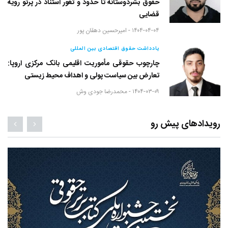
حقوق بشردوستانه تا حدود و ثغور استناد در پرتو رویه
قضایی
۱۴۰۴-۰۴-۰۴ -
امیرحسین دهقان پور
یادداشت حقوق اقتصادی بین المللی
چارچوب حقوقی مأموریت اقلیمی بانک مرکزی اروپا:
تعارض بین سیاست پولی و اهداف محیط زیستی
۱۴۰۴-۰۳-۰۹ -
محمدرضا جودی وش
رویدادهای پیش رو