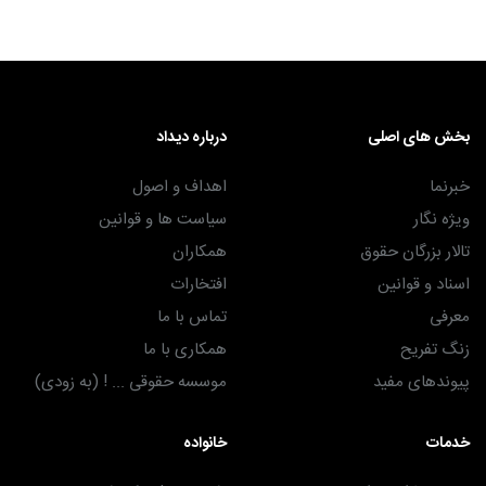
بخش های اصلی
درباره دیداد
خبرنما
اهداف و اصول
ویژه نگار
سیاست ها و قوانین
تالار بزرگان حقوق
همکاران
اسناد و قوانین
افتخارات
معرفی
تماس با ما
زنگ تفریح
همکاری با ما
پیوندهای مفید
موسسه حقوقی ... ! (به زودی)
خدمات
خانواده