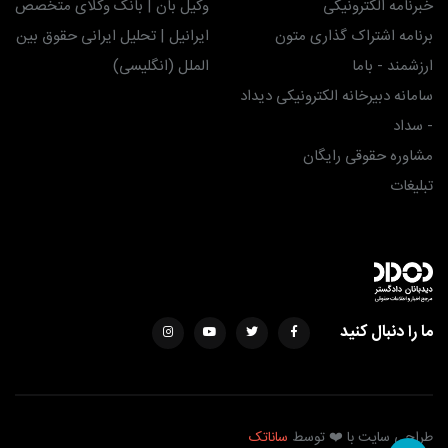
خبرنامه الکترونیکی
وکیل بان | بانک وکلای متخصص
برنامه اشتراک گذاری متون
ایرانیل | تحلیل ایرانی حقوق بین
ارزشمند - باما
الملل (انگلیسی)
سامانه دبیرخانه الکترونیکی دیداد
- سداد
مشاوره حقوقی رایگان
تبلیغات
ما را دنبال کنید
طراحی سایت با ❤️ توسط
ساناتک