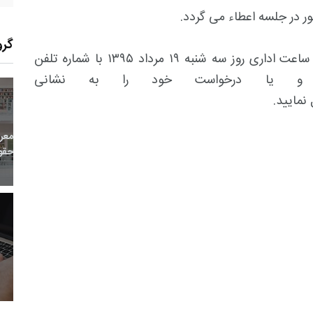
ر در جلسه اعطاء می گردد
.
گرو
- متقاضیان جهت ثبت نام می توانند تا پایان ساعت اداری روز سه شنبه ۱۹ مرداد ۱۳۹۵ با شماره تلفن
۸۸۸۳۱ (۰۲۱) تماس و یا درخواست خود را به نشانی
نمایید.
95
+
4
+
2
معر
بع اینترنتی
راهنما
خبر
حقو
53
+
413
+
10
 و هنر
رویداد
فراخوان مقاله