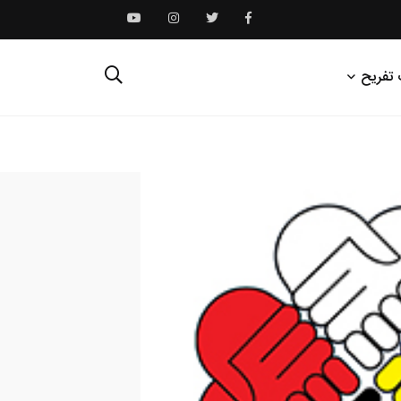
 تفریح