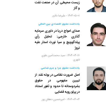
زیست محیطی آن در صنعت نفت
و گاز
۱۴۰۴-۰۵-۰۱ -
علیرضا دلاور
یادداشت حقوق اقتصادی بین المللی
صدای امواج دریا در داوری سرمایه
گذاری خارجی: تحلیل رأی
پیلدگوویچ و سیا نورث استار علیه
نروژ
۱۴۰۴-۰۴-۱۸ -
سید محمدامین علوی
شهری
یادداشت حقوق جزا و جرم شناسی
اصل ضرورت نظامی در بوته نقد: از
تبیین مفهومی در حقوق
بشردوستانه تا حدود و ثغور استناد
در پرتو رویه قضایی
۱۴۰۴-۰۴-۰۴ -
امیرحسین دهقان پور