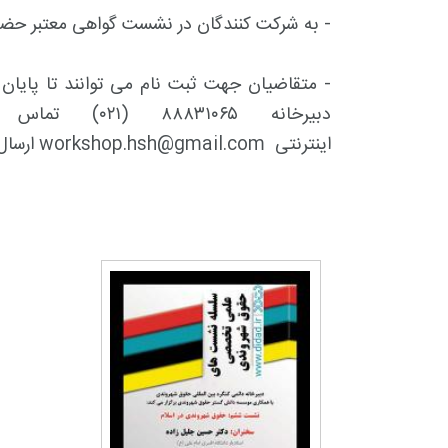
- به شرکت کنندگان در نشست گواهی معتبر حضو
دبیرخانه ۰۶۵
اینترنتی
workshop.hsh@gmail.com
ارسال 
+
2
+
13
+
گزارش
پرونده
معرفی منا
+
12
+
9
+
گفت و گو
معرفی کتاب های حقوقی
حقوق