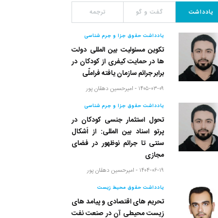
یادداشت
گفت و گو
ترجمه
یادداشت حقوق جزا و جرم شناسی
تکوین مسئولیت بین المللی دولت
ها در حمایت کیفری از کودکان در
برابر جرائم سازمان یافته فراملّی
۱۴۰۵-۰۳-۰۹ -
امیرحسین دهقان پور
یادداشت حقوق جزا و جرم شناسی
تحول استثمار جنسی کودکان در
پرتو اسناد بین المللی: از اَشکال
سنتی تا جرائم نوظهور در فضای
مجازی
۱۴۰۴-۰۶-۱۹ -
امیرحسین دهقان پور
یادداشت حقوق محیط زیست
تحریم های اقتصادی و پیامد های
زیست محیطی آن در صنعت نفت