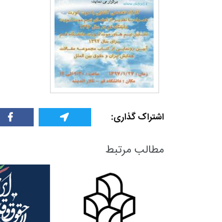
+
0
+
2
+
گزارش
پرونده
معرفی منا
اشتراک گذاری:
مطالب مرتبط
+
2
+
1
+
گفت و گو
معرفی کتاب های حقوقی
حقوق