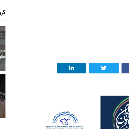
گرو
14
+
0
+
0
معر
بع اینترنتی
راهنما
خبر
حقو
8
+
69
+
1
 و هنر
رویداد
فراخوان مقاله