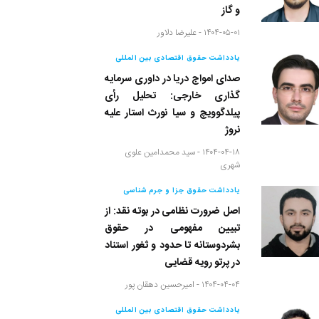
و گاز
۱۴۰۴-۰۵-۰۱ -
علیرضا دلاور
یادداشت حقوق اقتصادی بین المللی
صدای امواج دریا در داوری سرمایه
گذاری خارجی: تحلیل رأی
پیلدگوویچ و سیا نورث استار علیه
نروژ
۱۴۰۴-۰۴-۱۸ -
سید محمدامین علوی
شهری
یادداشت حقوق جزا و جرم شناسی
اصل ضرورت نظامی در بوته نقد: از
تبیین مفهومی در حقوق
بشردوستانه تا حدود و ثغور استناد
در پرتو رویه قضایی
۱۴۰۴-۰۴-۰۴ -
امیرحسین دهقان پور
یادداشت حقوق اقتصادی بین المللی