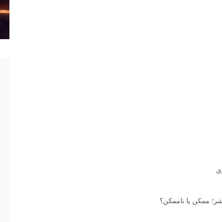
ی
شر؛ ممکن یا ناممکن؟