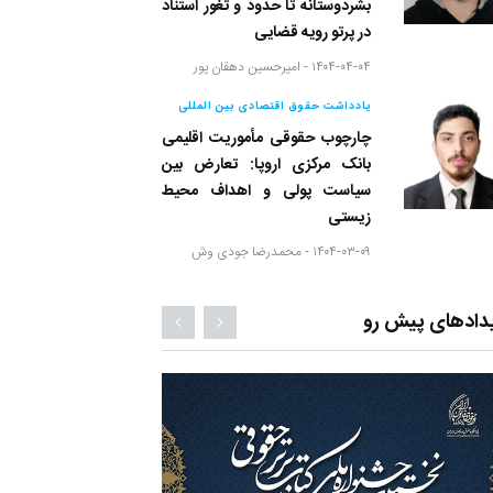
بشردوستانه تا حدود و ثغور استناد
در پرتو رویه قضایی
۱۴۰۴-۰۴-۰۴ -
امیرحسین دهقان پور
یادداشت حقوق اقتصادی بین المللی
چارچوب حقوقی مأموریت اقلیمی
بانک مرکزی اروپا: تعارض بین
سیاست پولی و اهداف محیط
زیستی
۱۴۰۴-۰۳-۰۹ -
محمدرضا جودی وش
دادهای پیش رو