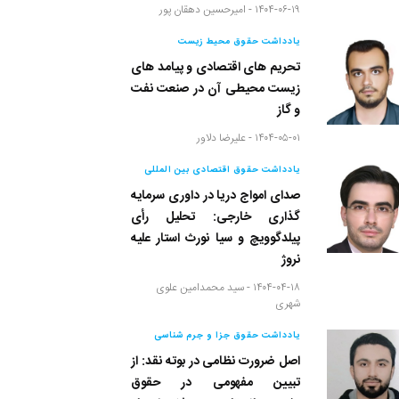
۱۴۰۴-۰۶-۱۹ -
امیرحسین دهقان پور
یادداشت حقوق محیط زیست
تحریم های اقتصادی و پیامد های
زیست محیطی آن در صنعت نفت
و گاز
۱۴۰۴-۰۵-۰۱ -
علیرضا دلاور
یادداشت حقوق اقتصادی بین المللی
صدای امواج دریا در داوری سرمایه
گذاری خارجی: تحلیل رأی
پیلدگوویچ و سیا نورث استار علیه
نروژ
۱۴۰۴-۰۴-۱۸ -
سید محمدامین علوی
شهری
یادداشت حقوق جزا و جرم شناسی
اصل ضرورت نظامی در بوته نقد: از
تبیین مفهومی در حقوق