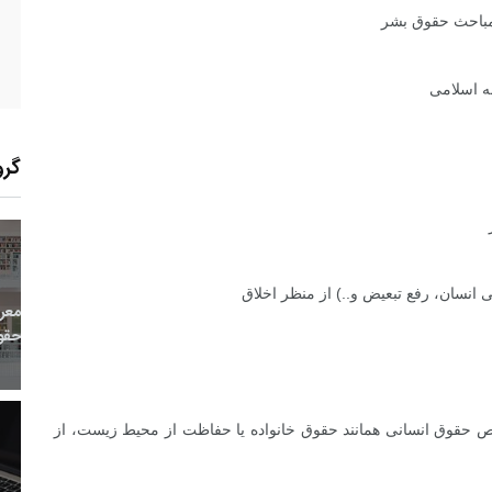
ر مباحث حقوق بشر
ه اسلامی
گرو
19
+
0
+
0
 انسان، رفع تبعیض و..) از منظر اخلاق
معر
بع اینترنتی
راهنما
خبر
حقو
ص حقوق انسانی همانند حقوق خانواده یا حفاظت از محیط زیست، از
13
+
106
+
2