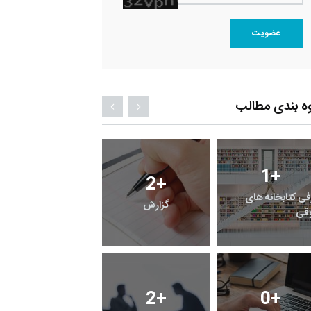
عضویت
ه بندی مطالب
1
+
0
+
2
+
فی کتابخانه های
گزارش
پرونده
قی
3
+
2
+
0
+