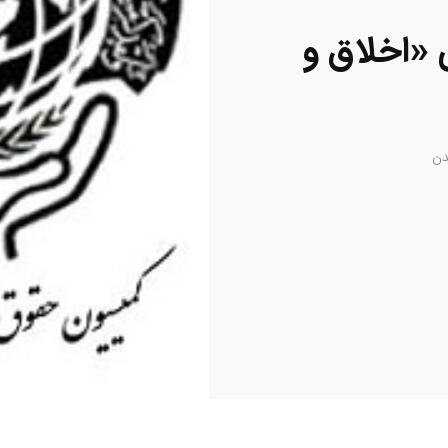
«اخلاق و
دن