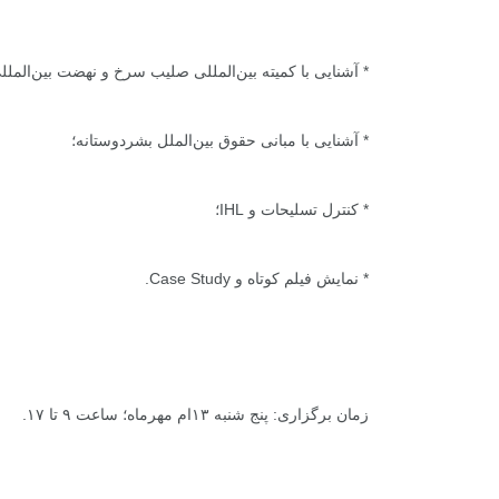
* آشنایی با کمیته بین‌المللی صلیب سرخ و نهضت بین‌المل
* آشنایی با مبانی حقوق بین‌الملل بشردوستانه؛
* کنترل تسلیحات و IHL؛
* نمایش فیلم کوتاه و Case Study.
+
0
+
2
+
گزارش
پرونده
معرفی منا
زمان برگزاری: پنج شنبه ۱۳ام مهرماه؛ ساعت ۹ تا ۱۷.