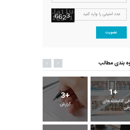
عدد امنیتی را وارد کنید
عضویت
ه بندی مطالب
1
+
0
+
3
+
فی کتابخانه های
گزارش
پرونده
قی