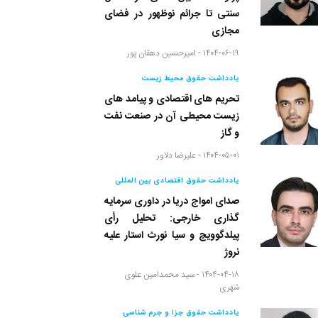
سنتی تا جرائم نوظهور در فضای
مجازی
۱۴۰۴-۰۶-۱۹ -
امیرحسین دهقان پور
یادداشت حقوق محیط زیست
تحریم های اقتصادی و پیامد های
زیست محیطی آن در صنعت نفت
و گاز
۱۴۰۴-۰۵-۰۱ -
علیرضا دلاور
یادداشت حقوق اقتصادی بین المللی
صدای امواج دریا در داوری سرمایه
گذاری خارجی: تحلیل رأی
پیلدگوویچ و سیا نورث استار علیه
نروژ
۱۴۰۴-۰۴-۱۸ -
سید محمدامین علوی
شهری
یادداشت حقوق جزا و جرم شناسی