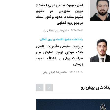
اصل ضرورت نظامی در بوته نقد: از
تبیین مفهومی در حقوق
بشردوستانه تا حدود و ثغور استناد
در پرتو رویه قضایی
۱۴۰۴-۰۴-۰۴ -
امیرحسین دهقان پور
یادداشت حقوق اقتصادی بین المللی
چارچوب حقوقی مأموریت اقلیمی
بانک مرکزی اروپا: تعارض بین
سیاست پولی و اهداف محیط
زیستی
۱۴۰۴-۰۳-۰۹ -
محمدرضا جودی وش
دادهای پیش رو