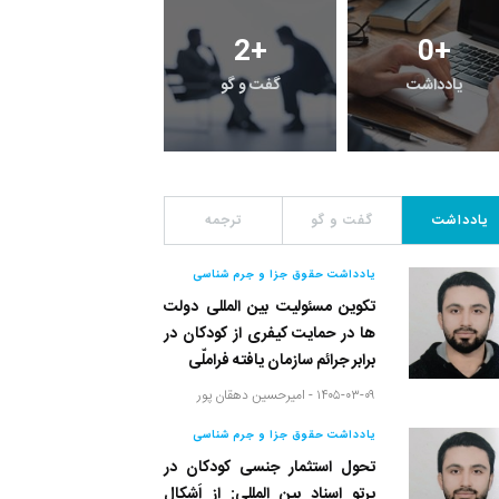
3
+
2
+
0
+
یادداشت
گفت و گو
معرفی کتاب های حقوق
یادداشت
گفت و گو
ترجمه
یادداشت حقوق جزا و جرم شناسی
تکوین مسئولیت بین المللی دولت
ها در حمایت کیفری از کودکان در
برابر جرائم سازمان یافته فراملّی
۱۴۰۵-۰۳-۰۹ -
امیرحسین دهقان پور
یادداشت حقوق جزا و جرم شناسی
تحول استثمار جنسی کودکان در
پرتو اسناد بین المللی: از اَشکال