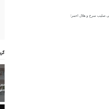
لی صلیب سرخ و هلال احمر؛
گرو
21
+
0
+
0
معر
بع اینترنتی
راهنما
خبر
حقو