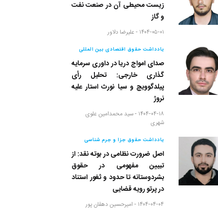
زیست محیطی آن در صنعت نفت
و گاز
۱۴۰۴-۰۵-۰۱ -
علیرضا دلاور
یادداشت حقوق اقتصادی بین المللی
صدای امواج دریا در داوری سرمایه
گذاری خارجی: تحلیل رأی
پیلدگوویچ و سیا نورث استار علیه
نروژ
۱۴۰۴-۰۴-۱۸ -
سید محمدامین علوی
شهری
یادداشت حقوق جزا و جرم شناسی
اصل ضرورت نظامی در بوته نقد: از
تبیین مفهومی در حقوق
بشردوستانه تا حدود و ثغور استناد
در پرتو رویه قضایی
۱۴۰۴-۰۴-۰۴ -
امیرحسین دهقان پور