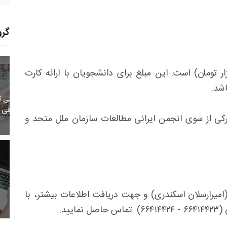
گرو
۶۰۰ تومان (شصت هزار تومان) است. این مبلغ برای دانشجویان با ارائه کارت
19
+
0
+
0
معر
بع اینترنتی
راهنما
خبر
حقو
رکی از سوی انجمن ایرانی مطالعات سازمان ملل متحد و
11
+
92
+
2
 و هنر
رویداد
فراخوان مقاله
ثبت نام با شماره همراه ۰۹۳۸۵۲۲۹۱۰۶ (امیرارسلان اسکندری) و جهت دریافت اطلاعات بیشتر، با
ید.