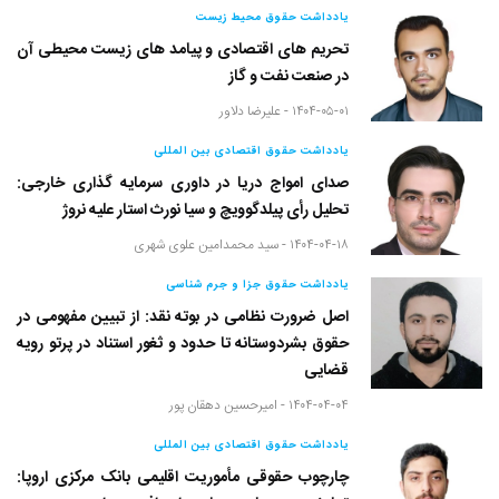
یادداشت حقوق محیط زیست
تحریم های اقتصادی و پیامد های زیست محیطی آن
در صنعت نفت و گاز
۱۴۰۴-۰۵-۰۱ -
علیرضا دلاور
یادداشت حقوق اقتصادی بین المللی
صدای امواج دریا در داوری سرمایه گذاری خارجی:
تحلیل رأی پیلدگوویچ و سیا نورث استار علیه نروژ
۱۴۰۴-۰۴-۱۸ -
سید محمدامین علوی شهری
یادداشت حقوق جزا و جرم شناسی
اصل ضرورت نظامی در بوته نقد: از تبیین مفهومی در
حقوق بشردوستانه تا حدود و ثغور استناد در پرتو رویه
قضایی
۱۴۰۴-۰۴-۰۴ -
امیرحسین دهقان پور
یادداشت حقوق اقتصادی بین المللی
چارچوب حقوقی مأموریت اقلیمی بانک مرکزی اروپا: