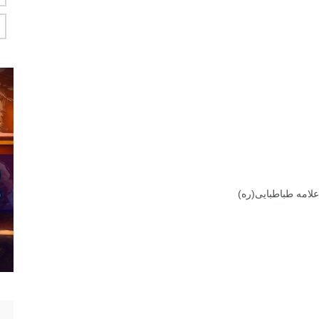
امه طباطبایی(ره)