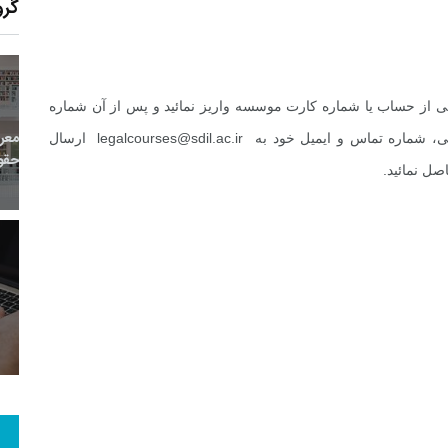
گرو
کی از حساب یا شماره کارت موسسه واریز نمائید و پس از آن شماره
6
+
0
+
0
معر
دگی، شماره تماس و ایمیل خود به
legalcourses@sdil.ac.ir
ارسال
بع اینترنتی
راهنما
خبر
حقو
4
+
31
+
0
 و هنر
رویداد
فراخوان مقاله