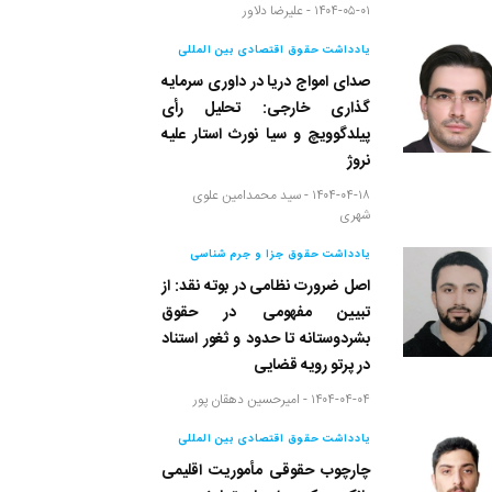
۱۴۰۴-۰۵-۰۱ -
علیرضا دلاور
یادداشت حقوق اقتصادی بین المللی
صدای امواج دریا در داوری سرمایه
گذاری خارجی: تحلیل رأی
پیلدگوویچ و سیا نورث استار علیه
نروژ
۱۴۰۴-۰۴-۱۸ -
سید محمدامین علوی
شهری
یادداشت حقوق جزا و جرم شناسی
اصل ضرورت نظامی در بوته نقد: از
تبیین مفهومی در حقوق
بشردوستانه تا حدود و ثغور استناد
در پرتو رویه قضایی
۱۴۰۴-۰۴-۰۴ -
امیرحسین دهقان پور
یادداشت حقوق اقتصادی بین المللی
چارچوب حقوقی مأموریت اقلیمی