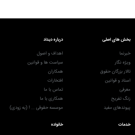
بخش های اصلی
درباره دیداد
خبرنما
اهداف و اصول
ویژه نگار
سیاست ها و قوانین
تالار بزرگان حقوق
همکاران
اسناد و قوانین
افتخارات
معرفی
تماس با ما
زنگ تفریح
همکاری با ما
پیوندهای مفید
موسسه حقوقی ... ! (به زودی)
خدمات
خانواده