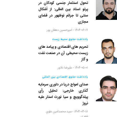
تحول استثمار جنسی کودکان در
پرتو اسناد بین المللی: از اَشکال
سنتی تا جرائم نوظهور در فضای
مجازی
۱۴۰۴-۰۶-۱۹ -
امیرحسین دهقان پور
یادداشت حقوق محیط زیست
تحریم های اقتصادی و پیامد های
زیست محیطی آن در صنعت نفت
و گاز
۱۴۰۴-۰۵-۰۱ -
علیرضا دلاور
یادداشت حقوق اقتصادی بین المللی
صدای امواج دریا در داوری سرمایه
گذاری خارجی: تحلیل رأی
پیلدگوویچ و سیا نورث استار علیه
نروژ
۱۴۰۴-۰۴-۱۸ -
سید محمدامین علوی
شهری