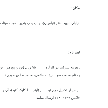
مکان:
خیابان شهید باهنر (نیاوران)، جنب پمپ بنزین، کوچه مینا، 
ثبت نام:
به نام محمدحسن شیخ الاسلامی- محمد صادق طوری)
+
0
+
1
+
ـ پس از تکمیل فرم ثبت نام (
اینجـــــا
کلیک کنید)، آن را 
گزارش
پرونده
معرفی منا
فاکس ۲۲۸۰۲۷۴۷ ارسال نمایید.