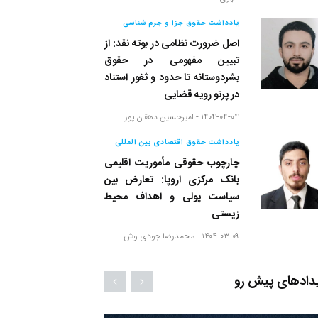
یادداشت حقوق جزا و جرم شناسی
اصل ضرورت نظامی در بوته نقد: از
تبیین مفهومی در حقوق
بشردوستانه تا حدود و ثغور استناد
در پرتو رویه قضایی
۱۴۰۴-۰۴-۰۴ -
امیرحسین دهقان پور
یادداشت حقوق اقتصادی بین المللی
چارچوب حقوقی مأموریت اقلیمی
بانک مرکزی اروپا: تعارض بین
سیاست پولی و اهداف محیط
زیستی
۱۴۰۴-۰۳-۰۹ -
محمدرضا جودی وش
دادهای پیش رو