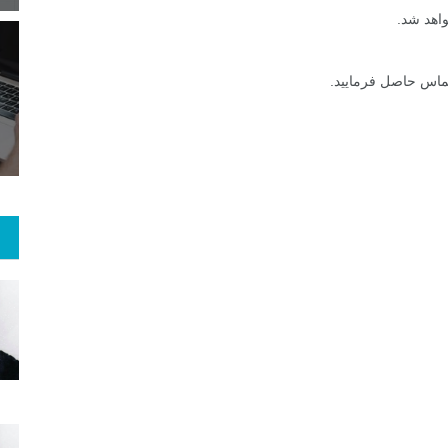
واهد شد.
5
+
40
+
0
 و هنر
رویداد
فراخوان مقاله