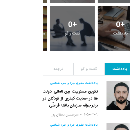
1
+
0
+
0
+
یادداشت
گفت و گو
معرفی کتاب های حقوق
یادداشت
گفت و گو
ترجمه
یادداشت حقوق جزا و جرم شناسی
تکوین مسئولیت بین المللی دولت
ها در حمایت کیفری از کودکان در
برابر جرائم سازمان یافته فراملّی
۱۴۰۵-۰۳-۰۹ -
امیرحسین دهقان پور
یادداشت حقوق جزا و جرم شناسی