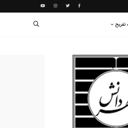
 تفریح