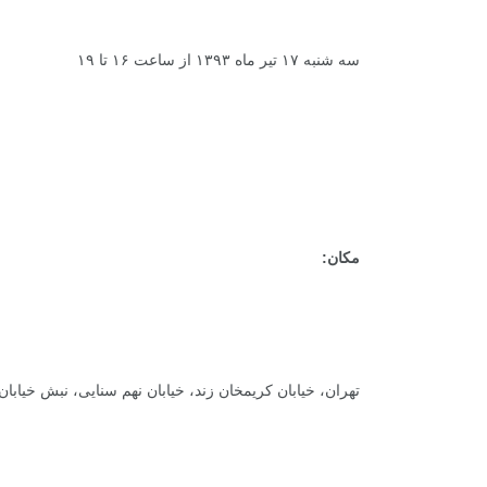
سه شنبه ۱۷ تیر ماه ۱۳۹۳ از ساعت ۱۶ تا ۱۹
مکان:
تهران، خیابان کریمخان زند، خیابان نهم سنایی، نبش خیابان گیلان، پلاک ۵، موسسه مطالعات و پژوه