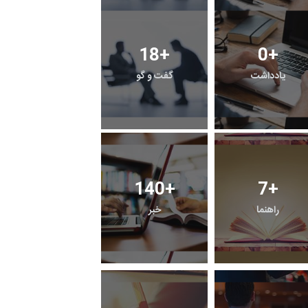
18
+
0
+
یادداشت
گفت و گو
140
+
7
+
راهنما
خبر