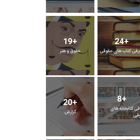
19
+
24
+
رفی کتاب های حقوقی
حقوق و هنر
8
+
20
+
فی کتابخانه های
گزارش
قی