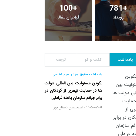
100
+
781
+
رویداد
فراخوان مقاله
یادداشت
گفت و گو
ترجمه
یادداشت حقوق جزا و جرم شناسی
تکوین مسئولیت بین المللی دولت
ها در حمایت کیفری از کودکان در
برابر جرائم سازمان یافته فراملّی
۱۴۰۵-۰۳-۰۹ -
امیرحسین دهقان پور