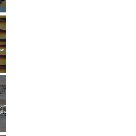
مع
معر
حقو