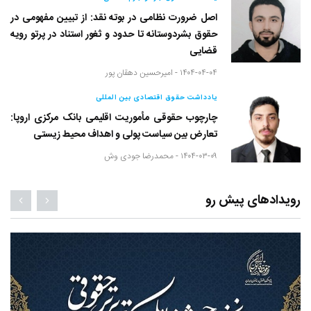
اصل ضرورت نظامی در بوته نقد: از تبیین مفهومی در
حقوق بشردوستانه تا حدود و ثغور استناد در پرتو رویه
قضایی
۱۴۰۴-۰۴-۰۴ -
امیرحسین دهقان پور
یادداشت حقوق اقتصادی بین المللی
چارچوب حقوقی مأموریت اقلیمی بانک مرکزی اروپا:
تعارض بین سیاست پولی و اهداف محیط زیستی
۱۴۰۴-۰۳-۰۹ -
محمدرضا جودی وش
رویدادهای پیش رو