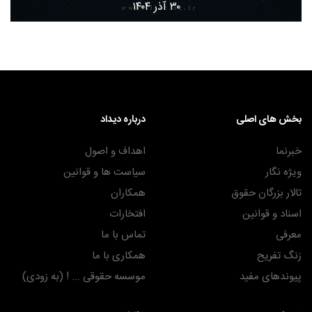
۳۰ آذر ۱۴۰۴
بخش های اصلی
درباره دیداد
خبرنما
اهداف و اصول
ویژه نگار
سیاست ها و قوانین
تالار بزرگان حقوق
همکاران
اسناد و قوانین
افتخارات
معرفی
تماس با ما
زنگ تفریح
همکاری با ما
پیوندهای مفید
موسسه حقوقی ... ! (به زودی)