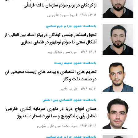
از کودکان در برابر جرائم سازمان یافته فراملّی
۱۴۰۵-۰۳-۰۹ -
امیرحسین دهقان پور
یادداشت حقوق جزا و جرم شناسی
تحول استثمار جنسی کودکان در پرتو اسناد بین المللی: از
اَشکال سنتی تا جرائم نوظهور در فضای مجازی
۱۴۰۴-۰۶-۱۹ -
امیرحسین دهقان پور
یادداشت حقوق محیط زیست
تحریم های اقتصادی و پیامد های زیست محیطی آن
در صنعت نفت و گاز
۱۴۰۴-۰۵-۰۱ -
علیرضا دلاور
یادداشت حقوق اقتصادی بین المللی
صدای امواج دریا در داوری سرمایه گذاری خارجی:
تحلیل رأی پیلدگوویچ و سیا نورث استار علیه نروژ
۱۴۰۴-۰۴-۱۸ -
سید محمدامین علوی شهری
یادداشت حقوق جزا و جرم شناسی