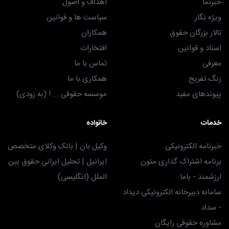
خبرنما
اهداف و اصول
ویژه نگار
سیاست ها و قوانین
تالار بزرگان حقوق
همکاران
اسناد و قوانین
افتخارات
معرفی
تماس با ما
زنگ تفریح
همکاری با ما
پیوندهای مفید
موسسه حقوقی ... ! (به زودی)
خدمات
خانواده
خبرنامه الکترونیکی
وکیل بان | بانک وکلای متخصص
برنامه اشتراک گذاری متون
ایرانیل | تحلیل ایرانی حقوق بین
ارزشمند - باما
الملل (انگلیسی)
سامانه دبیرخانه الکترونیکی دیداد
- سداد
مشاوره حقوقی رایگان