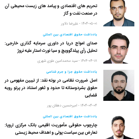
تحریم های اقتصادی و پیامد های زیست محیطی آن
در صنعت نفت و گاز
۱۴۰۴-۰۵-۰۱ -
علیرضا دلاور
یادداشت حقوق اقتصادی بین المللی
صدای امواج دریا در داوری سرمایه گذاری خارجی:
تحلیل رأی پیلدگوویچ و سیا نورث استار علیه نروژ
۱۴۰۴-۰۴-۱۸ -
سید محمدامین علوی شهری
یادداشت حقوق جزا و جرم شناسی
اصل ضرورت نظامی در بوته نقد: از تبیین مفهومی در
حقوق بشردوستانه تا حدود و ثغور استناد در پرتو رویه
قضایی
۱۴۰۴-۰۴-۰۴ -
امیرحسین دهقان پور
یادداشت حقوق اقتصادی بین المللی
چارچوب حقوقی مأموریت اقلیمی بانک مرکزی اروپا:
تعارض بین سیاست پولی و اهداف محیط زیستی