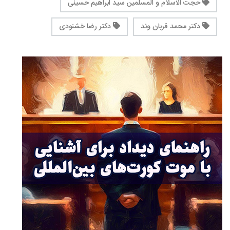
حجت الاسلام و المسلمین سید ابراهیم حسینی
دکتر محمد قربان وند
دکتر رضا خشنودی