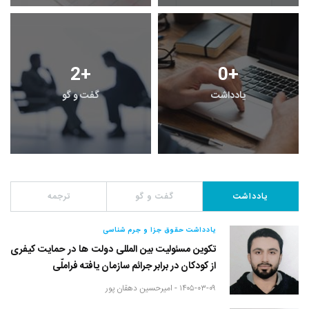
2
+
0
+
یادداشت
گفت و گو
معرفی 
دداشت
گفت و گو
ترجمه
یادداشت حقوق جزا و جرم شناسی
تکوین مسئولیت بین المللی دولت ها در حمایت کیفری
از کودکان در برابر جرائم سازمان یافته فراملّی
۱۴۰۵-۰۳-۰۹ -
امیرحسین دهقان پور