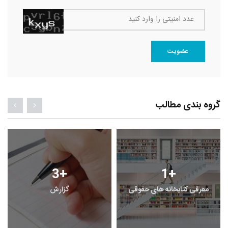
دد امنیتی را وارد کنید
عضویت
دی مطالب
3
+
1
+
 کتابخانه های حقوقی
گزارش