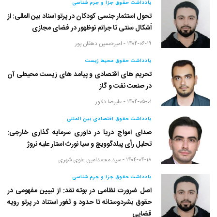
یادداشت حقوق جزا و جرم شناسی
تحول استثمار جنسی کودکان در پرتو اسناد بین المللی: از
اَشکال سنتی تا جرائم نوظهور در فضای مجازی
۱۴۰۴-۰۶-۱۹ -
امیرحسین دهقان پور
یادداشت حقوق محیط زیست
تحریم های اقتصادی و پیامد های زیست محیطی آن
در صنعت نفت و گاز
۱۴۰۴-۰۵-۰۱ -
علیرضا دلاور
یادداشت حقوق اقتصادی بین المللی
صدای امواج دریا در داوری سرمایه گذاری خارجی:
تحلیل رأی پیلدگوویچ و سیا نورث استار علیه نروژ
۱۴۰۴-۰۴-۱۸ -
سید محمدامین علوی شهری
یادداشت حقوق جزا و جرم شناسی
اصل ضرورت نظامی در بوته نقد: از تبیین مفهومی در
حقوق بشردوستانه تا حدود و ثغور استناد در پرتو رویه
قضایی