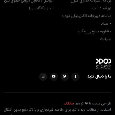
تراک گذاری متون
ایرانیل | تحلیل ایرانی حقوق بین
باما
الملل (انگلیسی)
یرخانه الکترونیکی دیداد
قوقی رایگان
ل کنید
یت با ❤️ توسط
ساناتک
ز مطالب دیداد تنها برای مقاصد غیرتجاری و با ذکر منبع بدون اشکال