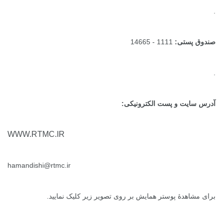
تی:
1111 - 14665
ت و پست الکترونیکی:
WWW.RTMC.IR
hamandishi@rtmc.ir
دۀ پوستر همایش بر روی تصویر زیر کلیک نمایید.