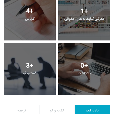
4
+
1
+
معرفی کتابخانه های حقوقی
گزارش
3
+
0
+
یادداشت
گفت و گو
یادداشت
گفت و گو
ترجمه