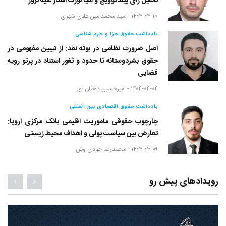
تحلیل رأی پیلدگوویچ و سیا نورث استار علیه نروژ
۱۴۰۴-۰۴-۱۸ -
سید محمدامین علوی شهری
یادداشت حقوق جزا و جرم شناسی
اصل ضرورت نظامی در بوته نقد: از تبیین مفهومی در
حقوق بشردوستانه تا حدود و ثغور استناد در پرتو رویه
قضایی
۱۴۰۴-۰۴-۰۴ -
امیرحسین دهقان پور
یادداشت حقوق اقتصادی بین المللی
چارچوب حقوقی مأموریت اقلیمی بانک مرکزی اروپا:
تعارض بین سیاست پولی و اهداف محیط زیستی
۱۴۰۴-۰۳-۰۹ -
محمدرضا جودی وش
رویدادهای پیش رو