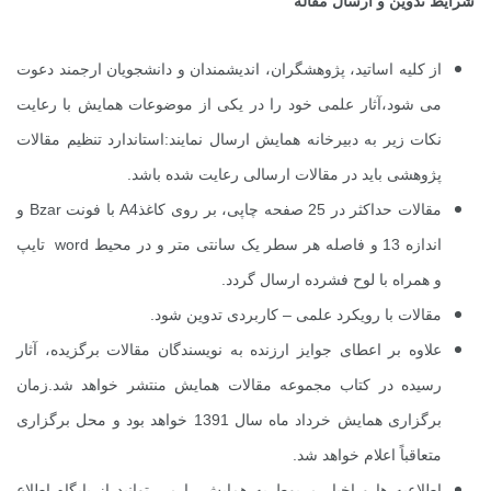
شرایط تدوین و ارسال مقاله
از کلیه اساتید، پژوهشگران، اندیشمندان و دانشجویان ارجمند دعوت
می شود،آثار علمی خود را در یکی از موضوعات همایش با رعایت
نکات زیر به دبیرخانه همایش ارسال نمایند:
استاندارد تنظیم مقالات
پژوهشی باید در مقالات ارسالی رعایت شده باشد.
مقالات حداکثر در 25 صفحه چاپی، بر روی کاغذ
A4
با فونت
Bzar
و
اندازه 13 و فاصله هر سطر یک سانتی متر و در محیط
word
تایپ
و همراه با لوح فشرده ارسال گردد.
مقالات با رویکرد علمی – کاربردی تدوین شود.
علاوه بر اعطای جوایز ارزنده به نویسندگان مقالات برگزیده، آثار
رسیده در کتاب مجموعه مقالات همایش منتشر خواهد شد.
زمان
برگزاری همایش خرداد ماه سال 1391 خواهد بود و محل برگزاری
متعاقباً اعلام خواهد شد.
اطلاعیه ها و اخبار مربوط به همایش را می توانید از پایگاه اطلاع