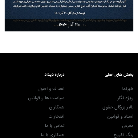
۳۰ آذر ۱۴۰۴
بخش های اصلی
درباره دیداد
خبرنما
اهداف و اصول
ویژه نگار
سیاست ها و قوانین
تالار بزرگان حقوق
همکاران
اسناد و قوانین
افتخارات
معرفی
تماس با ما
زنگ تفریح
همکاری با ما