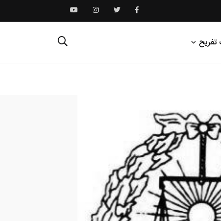
 تفریح