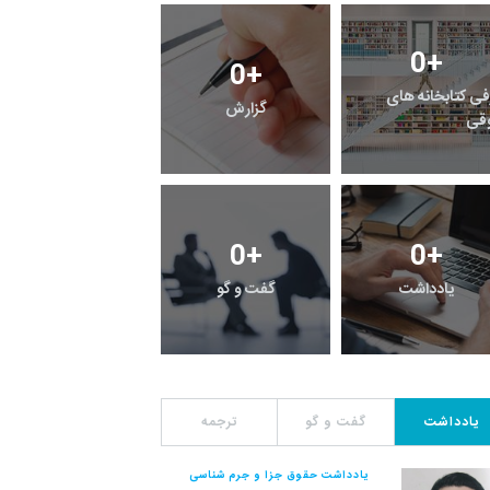
0
+
6
+
0
+
معرفی کتابخانه های
راهنما
خبر
حقوقی
0
+
5
+
42
+
رویداد
فراخوان مقاله
یادداشت
یادداشت
گفت و گو
ترجمه
یادداشت حقوق جزا و جرم شناسی