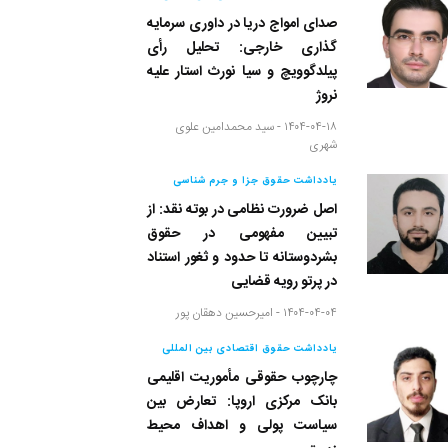
صدای امواج دریا در داوری سرمایه
گذاری خارجی: تحلیل رأی
پیلدگوویچ و سیا نورث استار علیه
نروژ
۱۴۰۴-۰۴-۱۸ -
سید محمدامین علوی
شهری
یادداشت حقوق جزا و جرم شناسی
اصل ضرورت نظامی در بوته نقد: از
تبیین مفهومی در حقوق
بشردوستانه تا حدود و ثغور استناد
در پرتو رویه قضایی
۱۴۰۴-۰۴-۰۴ -
امیرحسین دهقان پور
یادداشت حقوق اقتصادی بین المللی
چارچوب حقوقی مأموریت اقلیمی
بانک مرکزی اروپا: تعارض بین
سیاست پولی و اهداف محیط