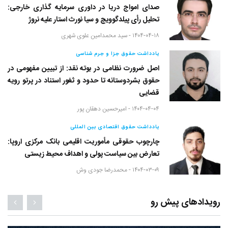
صدای امواج دریا در داوری سرمایه گذاری خارجی:
تحلیل رأی پیلدگوویچ و سیا نورث استار علیه نروژ
۱۴۰۴-۰۴-۱۸ -
سید محمدامین علوی شهری
یادداشت حقوق جزا و جرم شناسی
اصل ضرورت نظامی در بوته نقد: از تبیین مفهومی در
حقوق بشردوستانه تا حدود و ثغور استناد در پرتو رویه
قضایی
۱۴۰۴-۰۴-۰۴ -
امیرحسین دهقان پور
یادداشت حقوق اقتصادی بین المللی
چارچوب حقوقی مأموریت اقلیمی بانک مرکزی اروپا:
تعارض بین سیاست پولی و اهداف محیط زیستی
۱۴۰۴-۰۳-۰۹ -
محمدرضا جودی وش
رویدادهای پیش رو