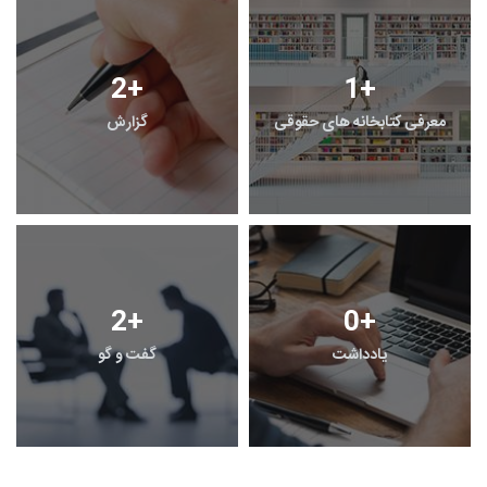
2
+
1
+
معرفی کتابخانه های حقوقی
گزارش
2
+
0
+
یادداشت
گفت و گو