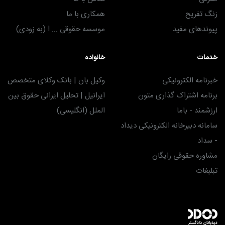
زنگ تفریح
همکاری با ما
پیوندهای مفید
موسسه حقوقی ... ! (به زودی)
خدمات
خانواده
خبرنامه الکترونیکی
وکیل بان | بانک وکلای متخصص
برنامه اشتراک گذاری متون
ایرانیل | تحلیل ایرانی حقوق بین
ارزشمند - باما
الملل (انگلیسی)
سامانه دبیرخانه الکترونیکی دیداد
- سداد
مشاوره حقوقی رایگان
تبلیغات