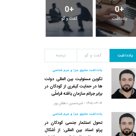
0
+
0
+
0
+
یادداشت
گفت و گو
معرفی کتاب های حقوق
یادداشت
گفت و گو
ترجمه
یادداشت حقوق جزا و جرم شناسی
تکوین مسئولیت بین المللی دولت
ها در حمایت کیفری از کودکان در
برابر جرائم سازمان یافته فراملّی
۱۴۰۵-۰۳-۰۹ -
امیرحسین دهقان پور
یادداشت حقوق جزا و جرم شناسی
تحول استثمار جنسی کودکان در
پرتو اسناد بین المللی: از اَشکال