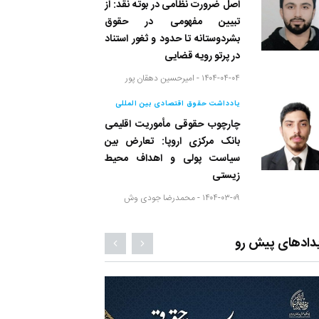
اصل ضرورت نظامی در بوته نقد: از
تبیین مفهومی در حقوق
بشردوستانه تا حدود و ثغور استناد
در پرتو رویه قضایی
۱۴۰۴-۰۴-۰۴ -
امیرحسین دهقان پور
یادداشت حقوق اقتصادی بین المللی
چارچوب حقوقی مأموریت اقلیمی
بانک مرکزی اروپا: تعارض بین
سیاست پولی و اهداف محیط
زیستی
۱۴۰۴-۰۳-۰۹ -
محمدرضا جودی وش
دادهای پیش رو