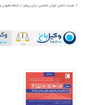
۲. همراه داشتن لیوان شخصی، برای پرهیز از استفادهلیوان و بطری یکبارمصرف.
+
0
+
0
+
گفت و گو
معرفی کتاب های حقوقی
حقوق