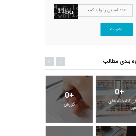
عدد امنیتی را وارد کنید
عضویت
ه بندی مطالب
0
+
0
+
0
+
فی کتابخانه های
گزارش
پرونده
قی