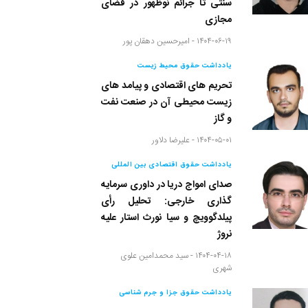
سنتی تا جرائم نوظهور در فضای
مجازی
۱۴۰۴-۰۶-۱۹ -
امیرحسین دهقان پور
یادداشت حقوق محیط زیست
تحریم های اقتصادی و پیامد های
زیست محیطی آن در صنعت نفت
و گاز
۱۴۰۴-۰۵-۰۱ -
علیرضا دلاور
یادداشت حقوق اقتصادی بین المللی
صدای امواج دریا در داوری سرمایه
گذاری خارجی: تحلیل رأی
پیلدگوویچ و سیا نورث استار علیه
نروژ
۱۴۰۴-۰۴-۱۸ -
سید محمدامین علوی
شهری
یادداشت حقوق جزا و جرم شناسی