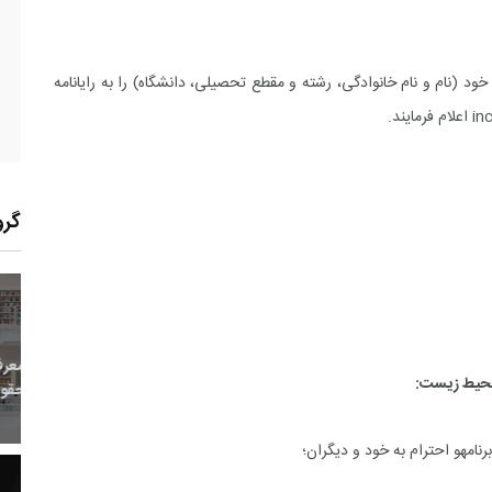
د (نام و نام خانوادگی، رشته و مقطع تحصیلی، دانشگاه) را به رایانامه
in
اعلام فرمایند.
گرو
3
+
0
+
0
معر
بع اینترنتی
راهنما
خبر
 محیط زیست
:
حقو