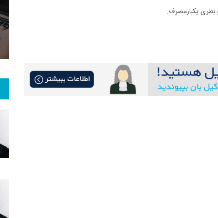
3
+
25
+
0
 و هنر
رویداد
فراخوان مقاله