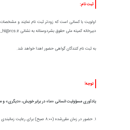
ثبت نام:
اولویت با کسانی است که زودتر ثبت نام نمایند و مشخصات خو
دبیرخانه کمیته ملی حقوق بشردوستانه به نشانی
c_hl@rcs.ir
به ثبت نام کنندگان گواهی حضور اهدا خواهد شد.
توجه!
+
0
+
0
+
گزارش
پرونده
معرفی منا
یادآوری مسؤولیت انسانی «ما» در برابر خویش، «دیگری» و
۱. حضور در زمان مقررشده (۸:۰۰ صبح) برای رعایت زمانبندی برنامهو احترام به خود و دیگران؛