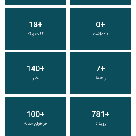
18
+
0
+
یادداشت
گفت و گو
140
+
7
+
راهنما
خبر
100
+
781
+
رویداد
فراخوان مقاله