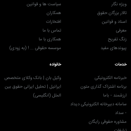
ویژه نگار
سیاست ها و قوانین
تالار بزرگان حقوق
همکاران
اسناد و قوانین
افتخارات
معرفی
تماس با ما
زنگ تفریح
همکاری با ما
پیوندهای مفید
موسسه حقوقی ... ! (به زودی)
خدمات
خانواده
خبرنامه الکترونیکی
وکیل بان | بانک وکلای متخصص
برنامه اشتراک گذاری متون
ایرانیل | تحلیل ایرانی حقوق بین
ارزشمند - باما
الملل (انگلیسی)
سامانه دبیرخانه الکترونیکی دیداد
- سداد
مشاوره حقوقی رایگان
تبلیغات