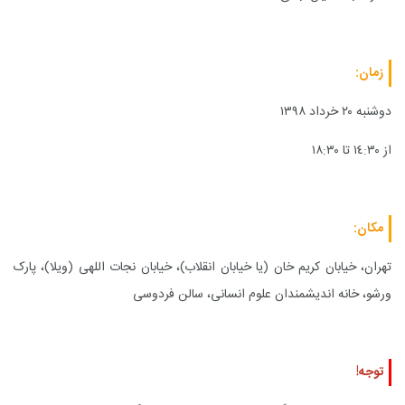
زمان:
دوشنبه ٢٠ خرداد ١٣٩٨
از ١٤:٣٠ تا ١٨:٣٠
مکان:
تهران، خیابان کریم خان (یا خیابان انقلاب)، خیابان نجات اللهى (ویلا)، پارک
ورشو، خانه اندیشمندان علوم انسانى، سالن فردوسى
توجه!