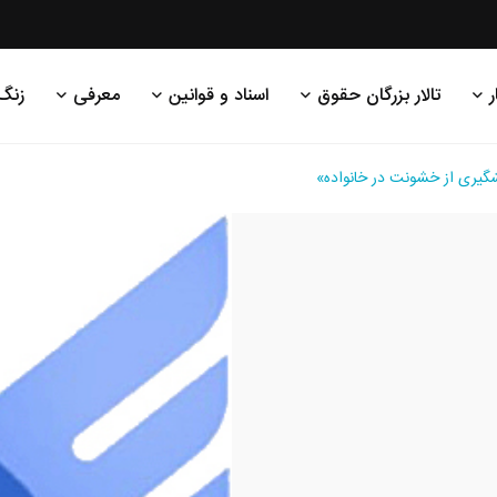
ر
تالار بزرگان حقوق
اسناد و قوانین
معرفی
زنگ
یری از خشونت در خانواده»