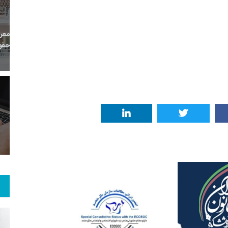
1
+
0
+
0
معر
بع اینترنتی
راهنما
خبر
حقو
1
+
10
+
0
 و هنر
رویداد
فراخوان مقاله