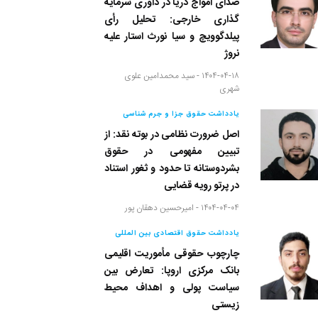
صدای امواج دریا در داوری سرمایه
گذاری خارجی: تحلیل رأی
پیلدگوویچ و سیا نورث استار علیه
نروژ
۱۴۰۴-۰۴-۱۸ -
سید محمدامین علوی
شهری
یادداشت حقوق جزا و جرم شناسی
اصل ضرورت نظامی در بوته نقد: از
تبیین مفهومی در حقوق
بشردوستانه تا حدود و ثغور استناد
در پرتو رویه قضایی
۱۴۰۴-۰۴-۰۴ -
امیرحسین دهقان پور
یادداشت حقوق اقتصادی بین المللی
چارچوب حقوقی مأموریت اقلیمی
بانک مرکزی اروپا: تعارض بین
سیاست پولی و اهداف محیط
زیستی