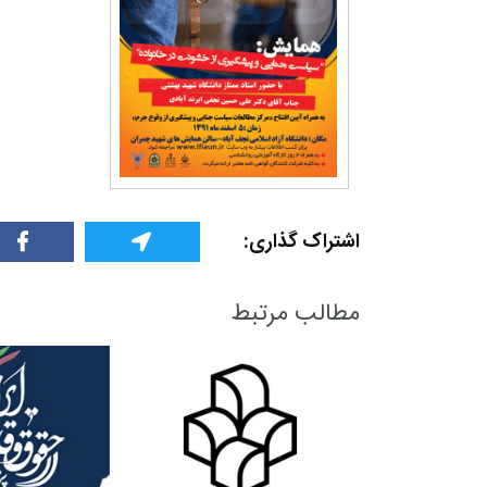
+
0
+
0
+
گزارش
پرونده
معرفی منا
+
0
+
0
+
اشتراک گذاری:
گفت و گو
معرفی کتاب های حقوقی
حقوق
مطالب مرتبط