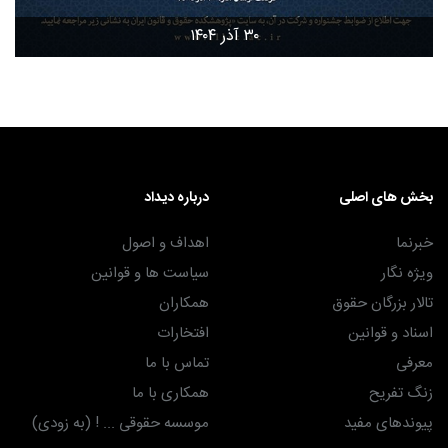
۳۰ آذر ۱۴۰۴
بخش های اصلی
درباره دیداد
خبرنما
اهداف و اصول
ویژه نگار
سیاست ها و قوانین
تالار بزرگان حقوق
همکاران
اسناد و قوانین
افتخارات
معرفی
تماس با ما
زنگ تفریح
همکاری با ما
پیوندهای مفید
موسسه حقوقی ... ! (به زودی)