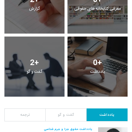
18
+
0
+
راهنما
خبر
12
+
99
+
رویداد
فراخوان مقاله
یادداشت
گفت و گو
ترجمه
یادداشت حقوق جزا و جرم شناسی