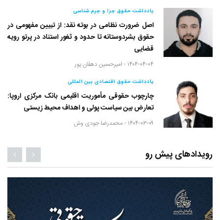
یادداشت حقوق جزا و جرم شناسی
اصل ضرورت نظامی در بوته نقد: از تبیین مفهومی در
حقوق بشردوستانه تا حدود و ثغور استناد در پرتو رویه
قضایی
۱۴۰۴-۰۴-۰۴ -
امیرحسین دهقان پور
یادداشت حقوق اقتصادی بین المللی
چارچوب حقوقی مأموریت اقلیمی بانک مرکزی اروپا:
تعارض بین سیاست پولی و اهداف محیط زیستی
۱۴۰۴-۰۳-۰۹ -
محمدرضا جودی وش
رویدادهای پیش رو