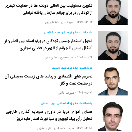
تکوین مسئولیت بین المللی دولت ها در حمایت کیفری
از کودکان در برابر جرائم سازمان یافته فراملّی
۱۴۰۵-۰۳-۰۹ -
امیرحسین دهقان پور
یادداشت حقوق جزا و جرم شناسی
تحول استثمار جنسی کودکان در پرتو اسناد بین المللی: از
اَشکال سنتی تا جرائم نوظهور در فضای مجازی
۱۴۰۴-۰۶-۱۹ -
امیرحسین دهقان پور
یادداشت حقوق محیط زیست
تحریم های اقتصادی و پیامد های زیست محیطی آن
در صنعت نفت و گاز
۱۴۰۴-۰۵-۰۱ -
علیرضا دلاور
یادداشت حقوق اقتصادی بین المللی
صدای امواج دریا در داوری سرمایه گذاری خارجی:
تحلیل رأی پیلدگوویچ و سیا نورث استار علیه نروژ
۱۴۰۴-۰۴-۱۸ -
سید محمدامین علوی شهری