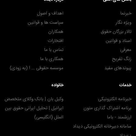
خبرنما
اهداف و اصول
ویژه نگار
سیاست ها و قوانین
تالار بزرگان حقوق
همکاران
اسناد و قوانین
افتخارات
معرفی
تماس با ما
زنگ تفریح
همکاری با ما
پیوندهای مفید
موسسه حقوقی ... ! (به زودی)
خدمات
خانواده
خبرنامه الکترونیکی
وکیل بان | بانک وکلای متخصص
برنامه اشتراک گذاری متون
ایرانیل | تحلیل ایرانی حقوق بین
ارزشمند - باما
الملل (انگلیسی)
سامانه دبیرخانه الکترونیکی دیداد
- سداد