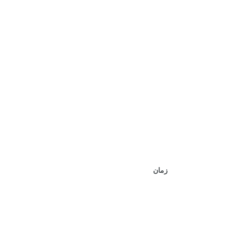
.
.
.
.
.
زمان
0
+
+