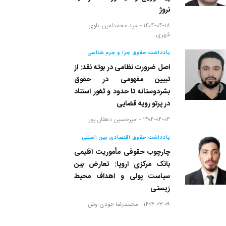
نروژ
۱۴۰۴-۰۴-۱۸ -
سید محمدامین علوی
شهری
یادداشت حقوق جزا و جرم شناسی
اصل ضرورت نظامی در بوته نقد: از
تبیین مفهومی در حقوق
بشردوستانه تا حدود و ثغور استناد
در پرتو رویه قضایی
۱۴۰۴-۰۴-۰۴ -
امیرحسین دهقان پور
یادداشت حقوق اقتصادی بین المللی
چارچوب حقوقی مأموریت اقلیمی
بانک مرکزی اروپا: تعارض بین
سیاست پولی و اهداف محیط
زیستی
۱۴۰۴-۰۳-۰۹ -
محمدرضا جودی وش