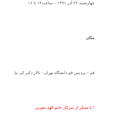
معرفی کتابخانه های
چهارشنبه ۲۲ آذر ۱۳۹۱ – ساعت۱۴ تا ۱۶
گ
حقوقی
مکان
+
0
+
یادداشت
گفت
قم – پردیس قم دانشگاه تهران - تالار دکتر کی نیا
* با تشکر از سرکار خانم الهه مقربی