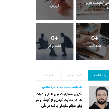
معرفی کتابخانه های
راهنما
خبر
حقوقی
0
+
3
+
25
+
رویداد
فراخوان مقاله
یادداشت
یادداشت
گفت و گو
ترجمه
یادداشت حقوق جزا و جرم شناسی
تکوین مسئولیت بین المللی دولت
ها در حمایت کیفری از کودکان در
برابر جرائم سازمان یافته فراملّی