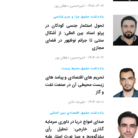
۱۴۰۵-۰۳-۰۹ -
امیرحسین دهقان پور
یادداشت حقوق جزا و جرم شناسی
تحول استثمار جنسی کودکان در
پرتو اسناد بین المللی: از اَشکال
سنتی تا جرائم نوظهور در فضای
مجازی
۱۴۰۴-۰۶-۱۹ -
امیرحسین دهقان پور
یادداشت حقوق محیط زیست
تحریم های اقتصادی و پیامد های
زیست محیطی آن در صنعت نفت
و گاز
۱۴۰۴-۰۵-۰۱ -
علیرضا دلاور
یادداشت حقوق اقتصادی بین المللی
صدای امواج دریا در داوری سرمایه
گذاری خارجی: تحلیل رأی
پیلدگوویچ و سیا نورث استار علیه