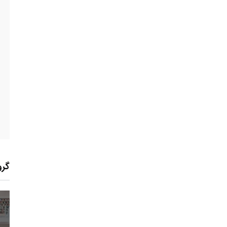
گرو
0
+
0
+
0