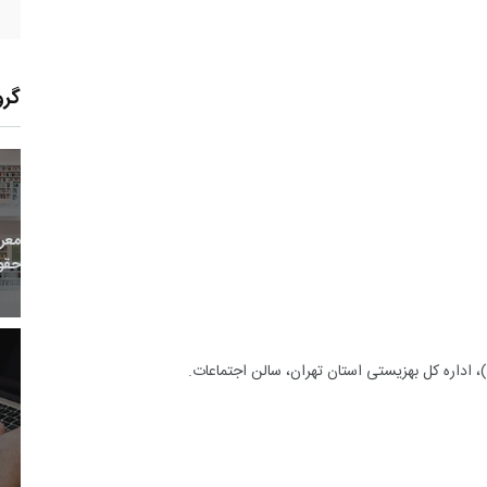
گرو
11
+
0
+
0
معر
بع اینترنتی
راهنما
خبر
حقو
 اداره کل بهزیستی استان تهران، سالن اجتماعات.
6
+
53
+
1
 و هنر
رویداد
فراخوان مقاله