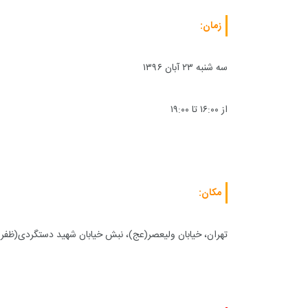
زمان:
سه شنبه ۲۳ آبان ۱۳۹۶
از ۱۶:۰۰ تا ۱۹:۰۰
+
0
+
1
+
گزارش
پرونده
معرفی منا
مکان:
تهران، خیابان ولیعصر(عج)، نبش خیابان شهید دستگردی(ظفر)،
+
1
+
1
+
گفت و گو
معرفی کتاب های حقوقی
حقوق