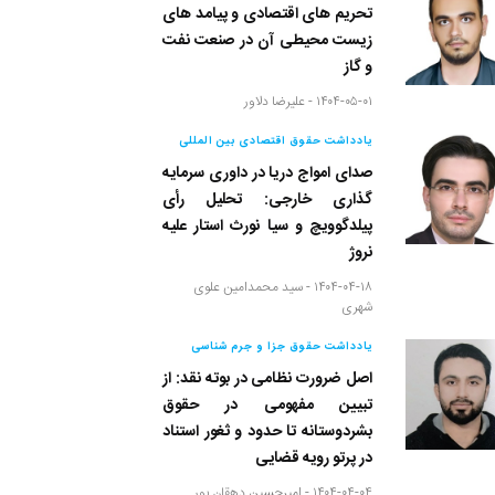
تحریم های اقتصادی و پیامد های
زیست محیطی آن در صنعت نفت
و گاز
۱۴۰۴-۰۵-۰۱ -
علیرضا دلاور
یادداشت حقوق اقتصادی بین المللی
صدای امواج دریا در داوری سرمایه
گذاری خارجی: تحلیل رأی
پیلدگوویچ و سیا نورث استار علیه
نروژ
۱۴۰۴-۰۴-۱۸ -
سید محمدامین علوی
شهری
یادداشت حقوق جزا و جرم شناسی
اصل ضرورت نظامی در بوته نقد: از
تبیین مفهومی در حقوق
بشردوستانه تا حدود و ثغور استناد
در پرتو رویه قضایی
۱۴۰۴-۰۴-۰۴ -
امیرحسین دهقان پور