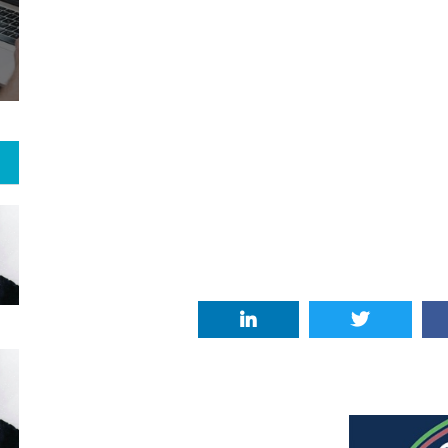
5
+
41
+
0
 و هنر
رویداد
فراخوان مقاله