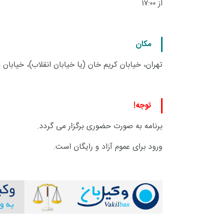
از ۱۷:۰۰
مکان
تهران، خیابان کریم خان (یا خیابان انقلاب)، خیابان
توجه!
برنامه به صورت حضوری برگزار می گردد
.
+
0
+
0
+
ورود برای عموم آزاد و رایگان است
.
گزارش
پرونده
معرفی منا