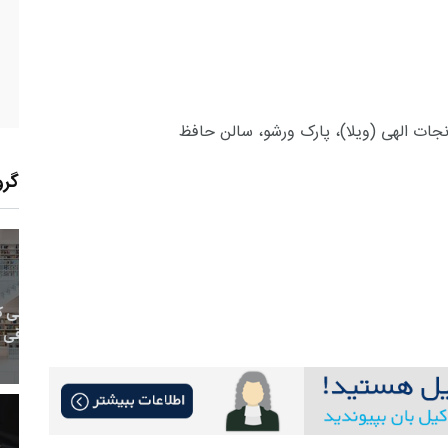
 نجات الهی (ویلا)، پارک ورشو، سالن حافظ
گرو
6
+
0
+
0
معر
بع اینترنتی
راهنما
خبر
حقو