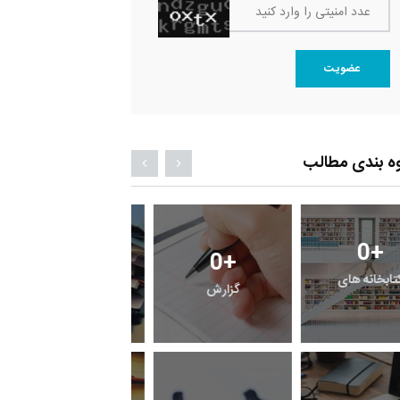
عدد امنیتی را وارد کنید
عضویت
ه بندی مطالب
0
+
0
+
0
+
فی کتابخانه های
گزارش
پرونده
قی