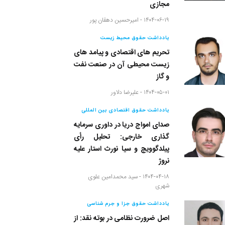
مجازی
۱۴۰۴-۰۶-۱۹ -
امیرحسین دهقان پور
یادداشت حقوق محیط زیست
تحریم های اقتصادی و پیامد های
زیست محیطی آن در صنعت نفت
و گاز
۱۴۰۴-۰۵-۰۱ -
علیرضا دلاور
یادداشت حقوق اقتصادی بین المللی
صدای امواج دریا در داوری سرمایه
گذاری خارجی: تحلیل رأی
پیلدگوویچ و سیا نورث استار علیه
نروژ
۱۴۰۴-۰۴-۱۸ -
سید محمدامین علوی
شهری
یادداشت حقوق جزا و جرم شناسی
اصل ضرورت نظامی در بوته نقد: از