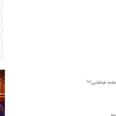
(ره)
لامه طباطبایی
جه