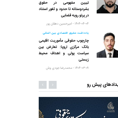
تبیین مفهومی در حقوق
بشردوستانه تا حدود و ثغور استناد
در پرتو رویه قضایی
۱۴۰۴-۰۴-۰۴ -
امیرحسین دهقان پور
یادداشت حقوق اقتصادی بین المللی
چارچوب حقوقی مأموریت اقلیمی
بانک مرکزی اروپا: تعارض بین
سیاست پولی و اهداف محیط
زیستی
۱۴۰۴-۰۳-۰۹ -
محمدرضا جودی وش
دادهای پیش رو