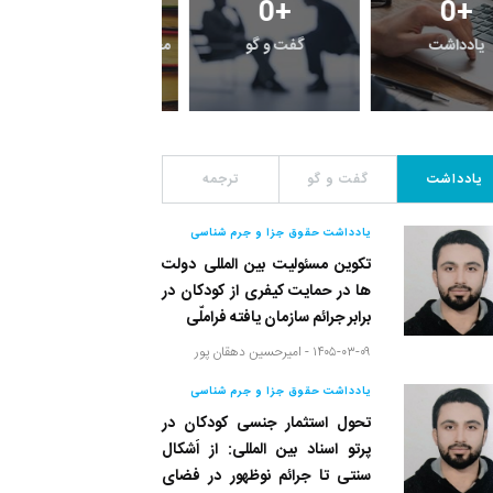
1
+
0
+
0
+
یادداشت
گفت و گو
معرفی کتاب های حقوق
یادداشت
گفت و گو
ترجمه
یادداشت حقوق جزا و جرم شناسی
تکوین مسئولیت بین المللی دولت
ها در حمایت کیفری از کودکان در
برابر جرائم سازمان یافته فراملّی
۱۴۰۵-۰۳-۰۹ -
امیرحسین دهقان پور
یادداشت حقوق جزا و جرم شناسی
تحول استثمار جنسی کودکان در
پرتو اسناد بین المللی: از اَشکال
سنتی تا جرائم نوظهور در فضای