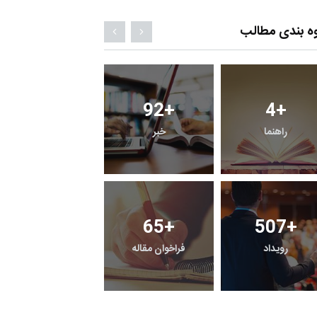
ه بندی مطالب
4
+
2
+
2
+
پرونده
معرفی منابع اینترنتی
راهنما
507
+
12
+
15
+
رفی کتاب های حقوقی
حقوق و هنر
رویداد