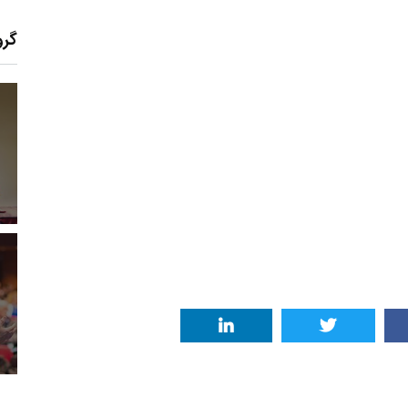
گرو
5
+
13
+
92
معرفی کتابخانه های
خبر
گزارش
حقوقی
11
+
0
+
65
ان مقاله
یادداشت
گفت و گو
مع