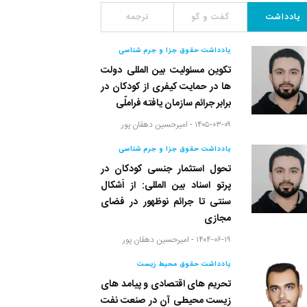
یادداشت
گفت و گو
ترجمه
یادداشت حقوق جزا و جرم شناسی
تکوین مسئولیت بین المللی دولت
ها در حمایت کیفری از کودکان در
برابر جرائم سازمان یافته فراملّی
۱۴۰۵-۰۳-۰۹ -
امیرحسین دهقان پور
یادداشت حقوق جزا و جرم شناسی
تحول استثمار جنسی کودکان در
پرتو اسناد بین المللی: از اَشکال
سنتی تا جرائم نوظهور در فضای
مجازی
۱۴۰۴-۰۶-۱۹ -
امیرحسین دهقان پور
یادداشت حقوق محیط زیست
تحریم های اقتصادی و پیامد های
زیست محیطی آن در صنعت نفت