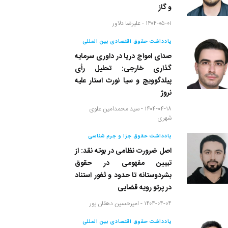
و گاز
۱۴۰۴-۰۵-۰۱ -
علیرضا دلاور
یادداشت حقوق اقتصادی بین المللی
صدای امواج دریا در داوری سرمایه
گذاری خارجی: تحلیل رأی
پیلدگوویچ و سیا نورث استار علیه
نروژ
۱۴۰۴-۰۴-۱۸ -
سید محمدامین علوی
شهری
یادداشت حقوق جزا و جرم شناسی
اصل ضرورت نظامی در بوته نقد: از
تبیین مفهومی در حقوق
بشردوستانه تا حدود و ثغور استناد
در پرتو رویه قضایی
۱۴۰۴-۰۴-۰۴ -
امیرحسین دهقان پور
یادداشت حقوق اقتصادی بین المللی