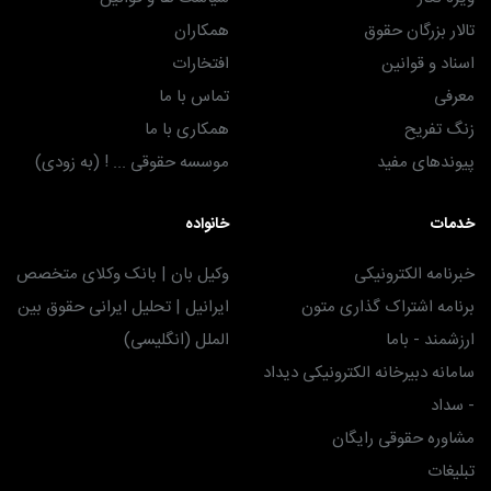
تالار بزرگان حقوق
همکاران
اسناد و قوانین
افتخارات
معرفی
تماس با ما
زنگ تفریح
همکاری با ما
پیوندهای مفید
موسسه حقوقی ... ! (به زودی)
خدمات
خانواده
خبرنامه الکترونیکی
وکیل بان | بانک وکلای متخصص
برنامه اشتراک گذاری متون
ایرانیل | تحلیل ایرانی حقوق بین
ارزشمند - باما
الملل (انگلیسی)
سامانه دبیرخانه الکترونیکی دیداد
- سداد
مشاوره حقوقی رایگان
تبلیغات