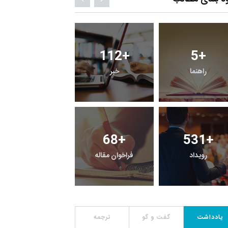
6
+
112
+
5
+
معرفی کتابخانه های
راهنما
خبر
حقوقی
0
+
68
+
531
+
رویداد
فراخوان مقاله
یادداشت
یادداشت
گفت و گو
ترجمه