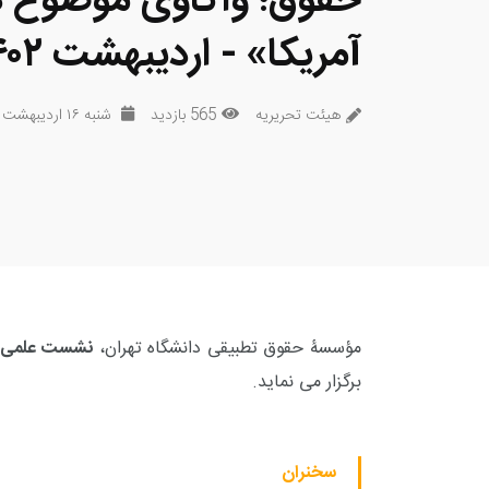
حقوق؛ واکاوی موضوع در
آمریکا» - اردیبهشت ۱۴۰۲
هیئت تحریریه
565 بازدید
شنبه ۱۶ اردیبهشت ۱۴۰۲
مؤسسۀ حقوق تطبیقی دانشگاه تهران،
نشست علمی «ج
برگزار می نماید.
سخنران