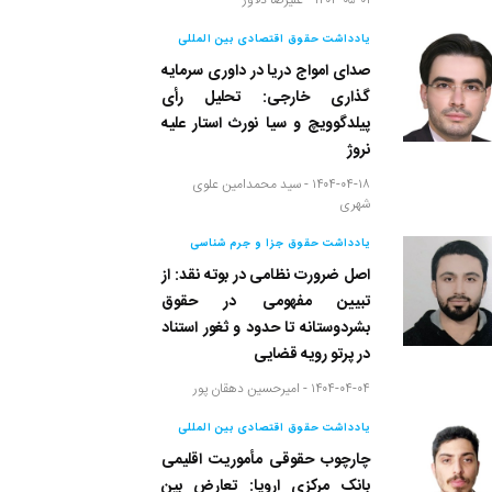
۱۴۰۴-۰۵-۰۱ -
علیرضا دلاور
یادداشت حقوق اقتصادی بین المللی
صدای امواج دریا در داوری سرمایه
گذاری خارجی: تحلیل رأی
پیلدگوویچ و سیا نورث استار علیه
نروژ
۱۴۰۴-۰۴-۱۸ -
سید محمدامین علوی
شهری
یادداشت حقوق جزا و جرم شناسی
اصل ضرورت نظامی در بوته نقد: از
تبیین مفهومی در حقوق
بشردوستانه تا حدود و ثغور استناد
در پرتو رویه قضایی
۱۴۰۴-۰۴-۰۴ -
امیرحسین دهقان پور
یادداشت حقوق اقتصادی بین المللی
چارچوب حقوقی مأموریت اقلیمی
بانک مرکزی اروپا: تعارض بین