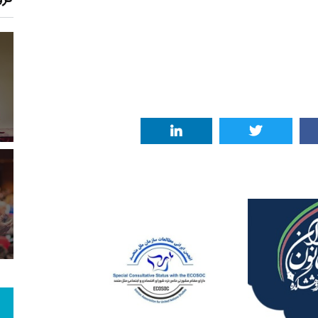
3
+
3
+
16
زارش
پرونده
معرفی منابع اینترنتی
12
+
16
+
12
 و گو
معرفی کتاب های حقوقی
حقوق و هنر