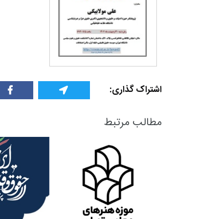
6
+
+
112
+
معرفی کتابخانه های
خبر
گ
حقوقی
اشتراک گذاری:
مطالب مرتبط
+
0
+
68
+
فراخوان مقاله
یادداشت
گفت