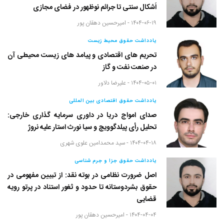
اَشکال سنتی تا جرائم نوظهور در فضای مجازی
۱۴۰۴-۰۶-۱۹ -
امیرحسین دهقان پور
یادداشت حقوق محیط زیست
تحریم های اقتصادی و پیامد های زیست محیطی آن
در صنعت نفت و گاز
۱۴۰۴-۰۵-۰۱ -
علیرضا دلاور
یادداشت حقوق اقتصادی بین المللی
صدای امواج دریا در داوری سرمایه گذاری خارجی:
تحلیل رأی پیلدگوویچ و سیا نورث استار علیه نروژ
۱۴۰۴-۰۴-۱۸ -
سید محمدامین علوی شهری
یادداشت حقوق جزا و جرم شناسی
اصل ضرورت نظامی در بوته نقد: از تبیین مفهومی در
حقوق بشردوستانه تا حدود و ثغور استناد در پرتو رویه
قضایی
۱۴۰۴-۰۴-۰۴ -
امیرحسین دهقان پور